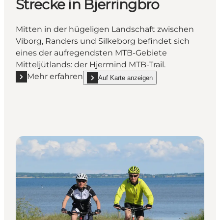
Strecke in Bjerringbro
Mitten in der hügeligen Landschaft zwischen
Viborg, Randers und Silkeborg befindet sich
eines der aufregendsten MTB-Gebiete
Mitteljütlands: der Hjermind MTB-Trail.
Mehr erfahren
Auf Karte anzeigen
Mehr erfahren "MTB Hjermind - Blaue Strecke in Bje
show MTB Hjermind - Blaue Strecke in Bjerri