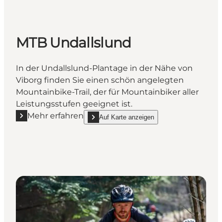
MTB Undallslund
In der Undallslund-Plantage in der Nähe von
Viborg finden Sie einen schön angelegten
Mountainbike-Trail, der für Mountainbiker aller
Leistungsstufen geeignet ist.
Mehr erfahren
Auf Karte anzeigen
Mehr erfahren "MTB Undallslund"
show MTB Undallslund on_map