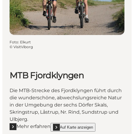
Foto
:
Elkurt
©
VisitViborg
MTB Fjordklyngen
Die MTB-Strecke des Fjordklyngen führt durch
die wunderschöne, abwechslungsreiche Natur
in der Umgebung der sechs Dörfer Skals,
Skringstrup, Låstrup, Nr. Rind, Sundstrup und
Ulbjerg.
Mehr erfahren
Auf Karte anzeigen
Mehr erfahren "MTB Fjordklyngen"
show MTB Fjordklyngen on_map