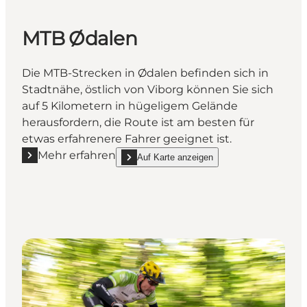
MTB Ødalen
Die MTB-Strecken in Ødalen befinden sich in
Stadtnähe, östlich von Viborg können Sie sich
auf 5 Kilometern in hügeligem Gelände
herausfordern, die Route ist am besten für
etwas erfahrenere Fahrer geeignet ist.
Mehr erfahren
Auf Karte anzeigen
Mehr erfahren "MTB Ødalen"
show MTB Ødalen on_map