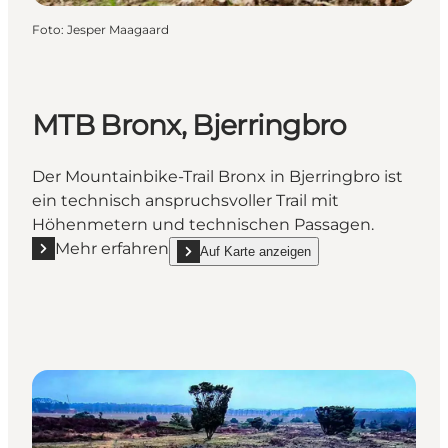
Foto
:
Jesper Maagaard
MTB Bronx, Bjerringbro
Der Mountainbike-Trail Bronx in Bjerringbro ist
ein technisch anspruchsvoller Trail mit
Höhenmetern und technischen Passagen.
Mehr erfahren
Auf Karte anzeigen
Mehr erfahren "MTB Bronx, Bjerringbro"
show MTB Bronx, Bjerringbro on_map