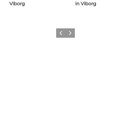
Viborg
in Viborg
Zurück
Weiter
Share your moments with us