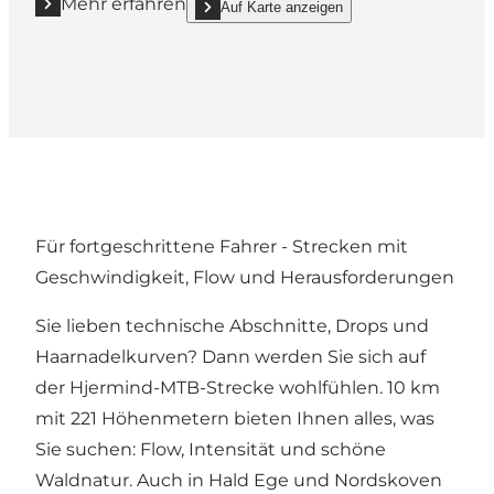
Mehr erfahren
Auf Karte anzeigen
Mehr erfahren "MTB Stanghede"
show MTB Stanghede on_map
Für fortgeschrittene Fahrer - Strecken mit
Geschwindigkeit, Flow und Herausforderungen
Sie lieben technische Abschnitte, Drops und
Haarnadelkurven? Dann werden Sie sich auf
der Hjermind-MTB-Strecke wohlfühlen. 10 km
mit 221 Höhenmetern bieten Ihnen alles, was
Sie suchen: Flow, Intensität und schöne
Waldnatur. Auch in Hald Ege und Nordskoven