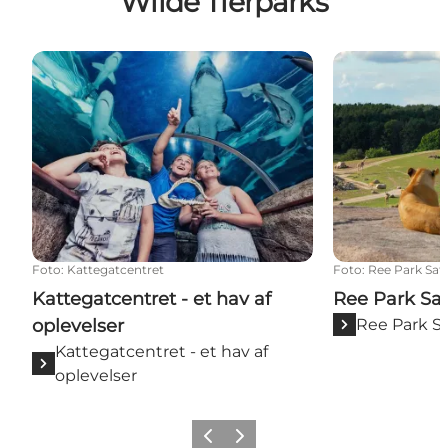
Wilde Tierparks
Kattegatcentret - et hav af oplevelser
Ree Park Safar
Foto
:
Kattegatcentret
Foto
:
Ree Park Safa
Kattegatcentret - et hav af
Ree Park Saf
oplevelser
Ree Park Sa
Kattegatcentret - et hav af
oplevelser
Zurück
Weiter