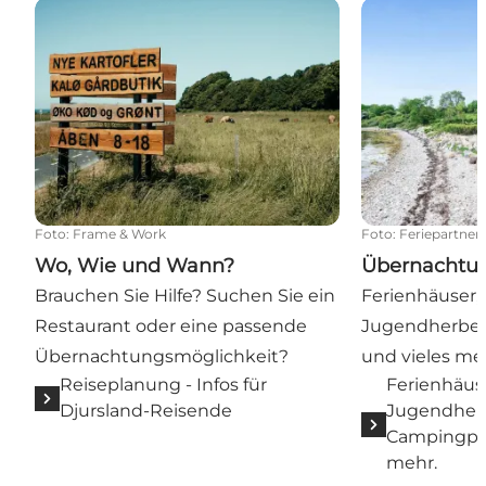
Wo, Wie und Wann?
Übernachtun
Foto
:
Frame & Work
Foto
:
Feriepartner 
Wo, Wie und Wann?
Übernachtu
Brauchen Sie Hilfe? Suchen Sie ein
Ferienhäuser, 
Restaurant oder eine passende
Jugendherber
Übernachtungsmöglichkeit?
und vieles me
Reiseplanung - Infos für
Ferienhäuse
Djursland-Reisende
Jugendher
Campingplä
mehr.