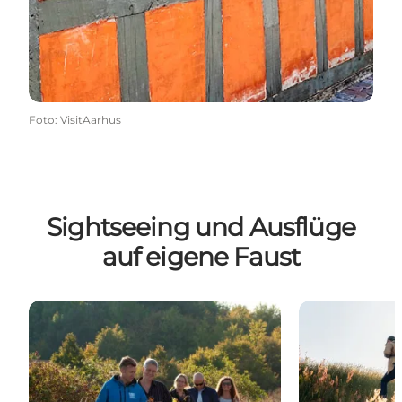
Foto
:
VisitAarhus
Sightseeing und Ausflüge
auf eigene Faust
Tour mit Guide
Sport und Akt