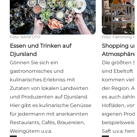
Foto
:
RAISFOTO
Foto
:
Flemming Hø
Essen und Trinken auf
Shopping un
Djursland
Atmosphäre 
Gönnen Sie sich ein
Die größten S
gastronomisches und
sind Ebeltoft
kulinarisches Erlebniss mit
kommen viele 
Zutaten von lokalen Landwirten
der Region. Ab
und Produzenten auf Djursland.
es auch zahlre
Hier gibt es kulinarische Genüsse
Hofläden, von
für jedermann mit anerkannten
eigenen Prod
Restaurants, Cafés, Brauereien,
beispielsweise
Weingütern u.v.a.
Saft u.v.a. hers