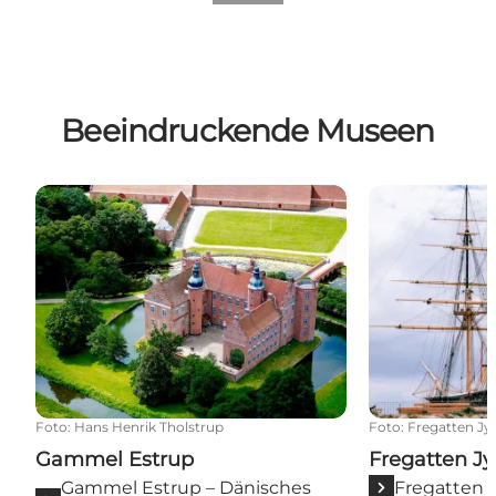
Beeindruckende Museen
Gammel Estrup
Fregatten Jyl
Foto
:
Hans Henrik Tholstrup
Foto
:
Fregatten Jy
Gammel Estrup
Fregatten Jy
Gammel Estrup – Dänisches
Fregatten J