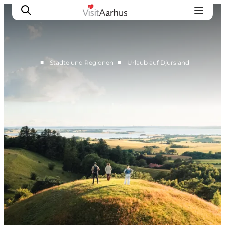
■
■
Städte und Regionen
Urlaub auf Djursland
Region Aarhus
Aarhus
Djursland
Randers
Silkeborg
Viborg
Favrskov