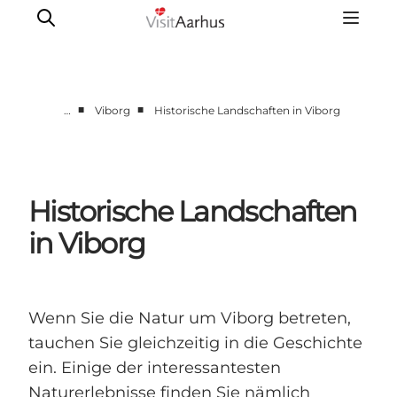
■
■
…
Viborg
Historische Landschaften in Viborg
Region Aarhus
Aarhus
Djursland
Historische Landschaften
Randers
in Viborg
Silkeborg
Viborg
Favrskov
Wenn Sie die Natur um Viborg betreten,
tauchen Sie gleichzeitig in die Geschichte
ein. Einige der interessantesten
Naturerlebnisse finden Sie nämlich