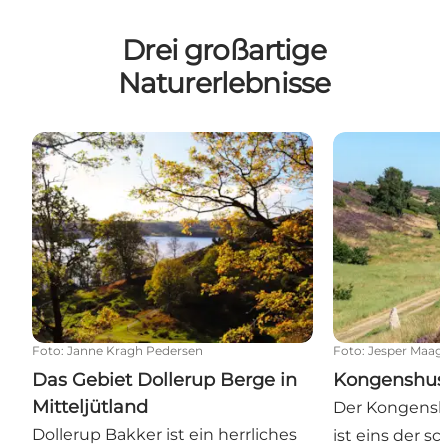
Drei großartige
Naturerlebnisse
Das Gebiet Dollerup Berge in Mitteljütland
Kongenshus G
Foto
:
Janne Kragh Pedersen
Foto
:
Jesper Maag
Das Gebiet Dollerup Berge in
Kongenshus
Mitteljütland
Der Kongensh
Dollerup Bakker ist ein herrliches
ist eins der s