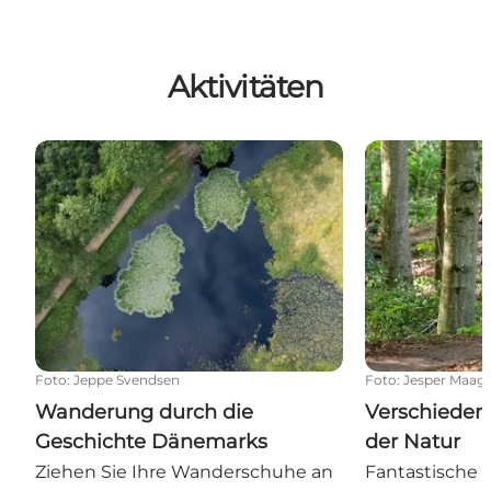
Aktivitäten
Wanderung durch die Geschichte Dänemarks
Verschiedene A
Foto
:
Jeppe Svendsen
Foto
:
Jesper Maag
Wanderung durch die
Verschiedene
Geschichte Dänemarks
der Natur
Ziehen Sie Ihre Wanderschuhe an
Fantastische 