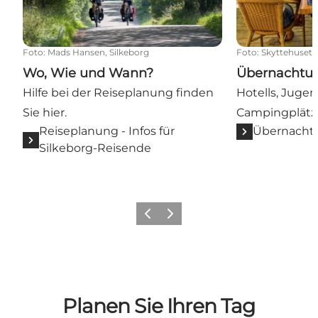
Foto
:
Mads Hansen, Silkeborg
Foto
:
Skyttehuset
Wo, Wie und Wann?
Übernachtu
Hilfe bei der Reiseplanung finden
Hotells, Juge
Sie hier.
Campingplätze
Reiseplanung - Infos für
Übernachtu
Silkeborg-Reisende
Zurück
Weiter
Planen Sie Ihren Tag