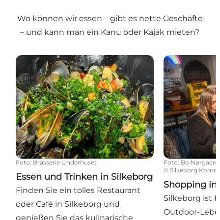
Wo können wir essen – gibt es nette Geschäfte
– und kann man ein Kanu oder Kajak mieten?
Essen und Trinken in Silkeborg
Shopping in S
Foto
:
Brasserie Underhuset
Foto
:
Bo Nørgaard
©
Silkeborg Kom
Essen und Trinken in Silkeborg
Shopping in 
Finden Sie ein tolles Restaurant
Silkeborg ist 
oder Café in Silkeborg und
Outdoor-Leben
genießen Sie das kulinarische