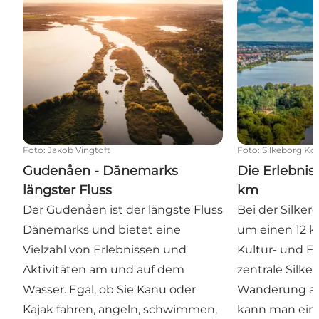
Gudenåen - Dänemarks längster Fluss
Die Erlebnispf
Foto
:
Jakob Vingtoft
Foto
:
Silkeborg 
Gudenåen - Dänemarks
Die Erlebnisp
längster Fluss
km
Der Gudenåen ist der längste Fluss
Bei der Silker
Dänemarks und bietet eine
um einen 12 k
Vielzahl von Erlebnissen und
Kultur- und Er
Aktivitäten am und auf dem
zentrale Silke
Wasser. Egal, ob Sie Kanu oder
Wanderung auf
Kajak fahren, angeln, schwimmen,
kann man ein