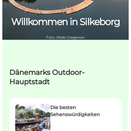
Willkommen in Silkeborg
Foto
:
Mads Gregersen
Dänemarks Outdoor-
Hauptstadt
Die besten Sehenswürdigkeiten in Silkeborg
O
Die besten
Sehenswürdigkeiten