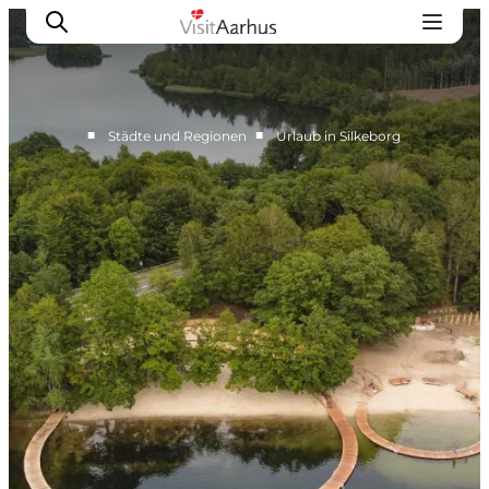
■
■
Städte und Regionen
Urlaub in Silkeborg
Region Aarhus
Aarhus
Djursland
Randers
Silkeborg
Viborg
Favrskov