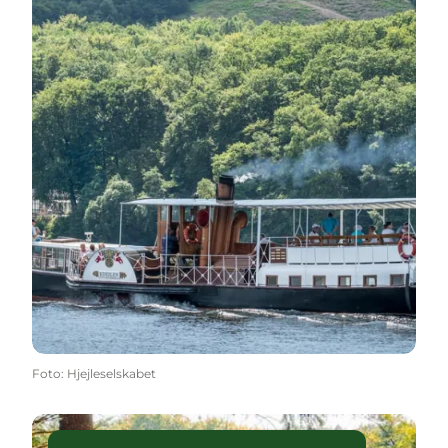
Foto
:
Hjejleselskabet
Das Lake District Dänemarks