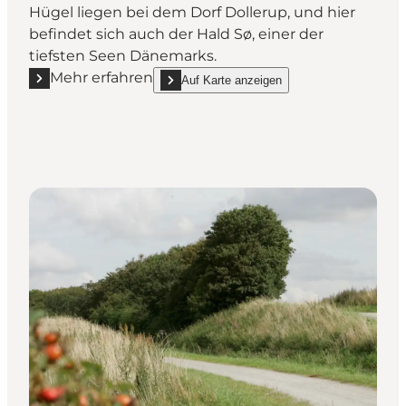
Hügel liegen bei dem Dorf Dollerup, und hier
befindet sich auch der Hald Sø, einer der
tiefsten Seen Dänemarks.
Mehr erfahren
Auf Karte anzeigen
Mehr erfahren "Das Gebiet Dollerup Berge in Mittelj
show Das Gebiet Dollerup Berge in Mitteljütla