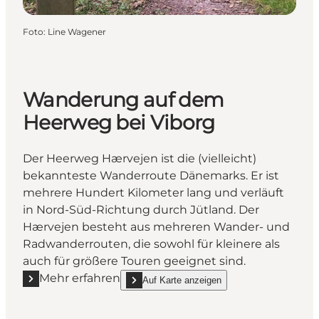
Foto
:
Line Wagener
Wanderung auf dem
Heerweg bei Viborg
Der Heerweg Hærvejen ist die (vielleicht)
bekannteste Wanderroute Dänemarks. Er ist
mehrere Hundert Kilometer lang und verläuft
in Nord-Süd-Richtung durch Jütland. Der
Hærvejen besteht aus mehreren Wander- und
Radwanderrouten, die sowohl für kleinere als
auch für größere Touren geeignet sind.
Mehr erfahren
Auf Karte anzeigen
Mehr erfahren "Wanderung auf dem Heerweg bei V
show Wanderung auf dem Heerweg bei Viborg