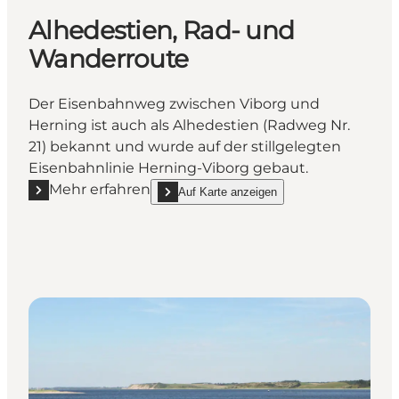
Alhedestien, Rad- und
Wanderroute
Der Eisenbahnweg zwischen Viborg und
Herning ist auch als Alhedestien (Radweg Nr.
21) bekannt und wurde auf der stillgelegten
Eisenbahnlinie Herning-Viborg gebaut.
Mehr erfahren
Auf Karte anzeigen
Mehr erfahren "Alhedestien, Rad- und Wanderroute
show Alhedestien, Rad- und Wanderroute on_