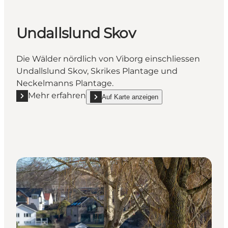
Undallslund Skov
Die Wälder nördlich von Viborg einschliessen
Undallslund Skov, Skrikes Plantage und
Neckelmanns Plantage.
Mehr erfahren
Auf Karte anzeigen
Mehr erfahren "Undallslund Skov"
show Undallslund Skov on_map