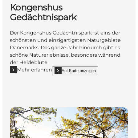
Kongenshus
Gedächtnispark
Der Kongenshus Gedächtnispark ist eins der
schönsten und einzigartigsten Naturgebiete
Dänemarks. Das ganze Jahr hindurch gibt es
schöne Naturerlebnisse, besonders während
der Heideblüte.
Mehr erfahren
Auf Karte anzeigen
Mehr erfahren "Kongenshus Gedächtnispark"
show Kongenshus Gedächtnispark on_map