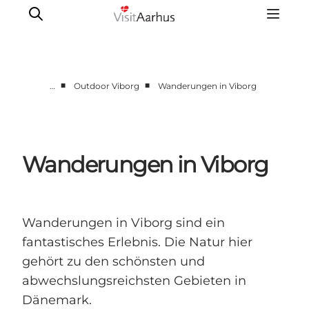
■
■
…
Outdoor Viborg
Wanderungen in Viborg
Region Aarhus
Aarhus
Djursland
Wanderungen in Viborg
Randers
Silkeborg
Viborg
Wanderungen in Viborg sind ein
Favrskov
fantastisches Erlebnis. Die Natur hier
gehört zu den schönsten und
abwechslungsreichsten Gebieten in
Dänemark.