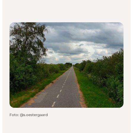
Foto
:
@s.oestergaard