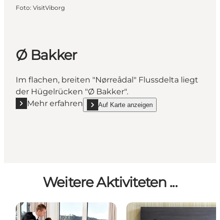
Foto
:
VisitViborg
Ø Bakker
Im flachen, breiten "Nørreådal" Flussdelta liegt
der Hügelrücken "Ø Bakker".
Mehr erfahren
Auf Karte anzeigen
Mehr erfahren "Ø Bakker"
show Ø Bakker on_map
Weitere Aktiviteten ...