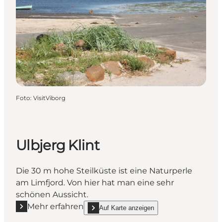
Foto
:
VisitViborg
Ulbjerg Klint
Die 30 m hohe Steilküste ist eine Naturperle
am Limfjord. Von hier hat man eine sehr
schönen Aussicht.
Mehr erfahren
Auf Karte anzeigen
Mehr erfahren "Ulbjerg Klint"
show Ulbjerg Klint on_map