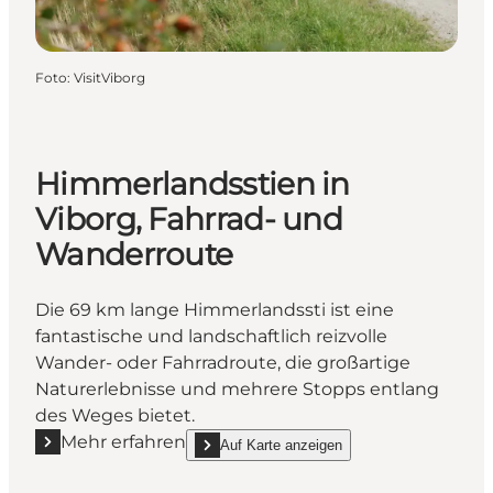
Foto
:
VisitViborg
Himmerlandsstien in
Viborg, Fahrrad- und
Wanderroute
Die 69 km lange Himmerlandssti ist eine
fantastische und landschaftlich reizvolle
Wander- oder Fahrradroute, die großartige
Naturerlebnisse und mehrere Stopps entlang
des Weges bietet.
Mehr erfahren
Auf Karte anzeigen
Mehr erfahren "Himmerlandsstien in Viborg, Fahrr
show Himmerlandsstien in Viborg, Fahrrad- u