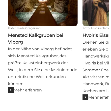
Foto
:
Mads Gregersen
Foto
:
Hvolris Jerna
Mønsted Kalkgruben bei
Hvolris Eisen
Viborg
Drehen Sie di
In der Nähe von Viborg befindet
erleben Sie di
sich Mønsted Kalkgruber, das
Handwerkskuns
größte Kalksteinbergwerk der
Hvolris bei Vi
Welt, in dem Sie eine faszinierende
Sommer über 
unterirdische Welt erkunden
Aktivitäten mi
können.
Handwerk, Bo
Mehr erfahren
Kochen am La
Mehr erfah