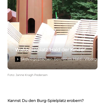
Waldspielplatz 'Hald der Kinder'
Skovlegepladsen Børnenes Hald i Viborg
Foto
:
Janne Kragh Pedersen
Kannst Du den Burg-Spielplatz erobern?