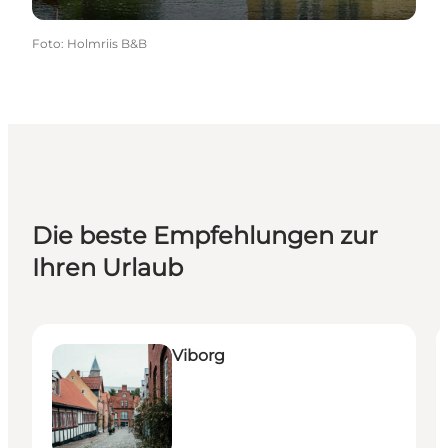
Foto
:
Holmriis B&B
Die beste Empfehlungen zur
Ihren Urlaub
Viborg
E
Viborg