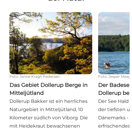
Das Gebiet Dollerup Berge in Mitteljütland
Der Badesee Ha
Foto
:
Janne Kragh Pedersen
Foto
:
Jesper Maag
Das Gebiet Dollerup Berge in
Der Badesee
Mitteljütland
Dollerup bei
Dollerup Bakker ist ein herrliches
Der See Hald S
Naturgebiet in Mitteljütland, 10
der tiefsten 
Kilometer südlich von Viborg. Die
Dänemarks - id
mit Heidekraut bewachsenen
erfrischendes 