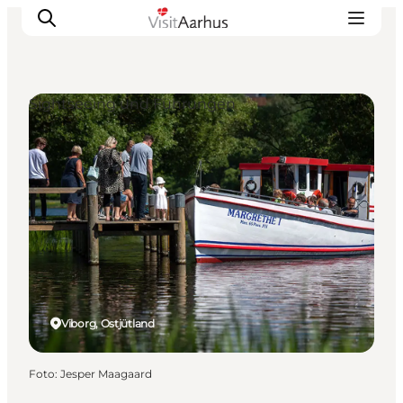
Sightseeing und Führungen
Sehen und erleben
Veranstaltungen
Städte und Regionen
Reiseplanung
Transport
Viborg, Ostjütland
Foto
:
Jesper Maagaard