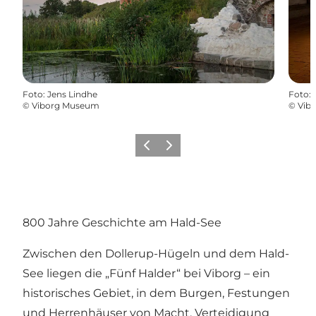
Foto
:
Jens Lindhe
Foto
:
©
Viborg Museum
©
Vib
Zurück
Weiter
800 Jahre Geschichte am Hald-See
Zwischen den Dollerup-Hügeln und dem Hald-
See liegen die „Fünf Halder“ bei Viborg – ein
historisches Gebiet, in dem Burgen, Festungen
und Herrenhäuser von Macht, Verteidigung