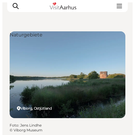
Naturgebiete
Sehen und erleben
Veranstaltungen
Städte und Regionen
Reiseplanung
Transport
Viborg, Ostjütland
Foto
:
Jens Lindhe
©
Viborg Museum