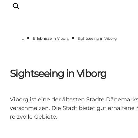
■
■
…
Erlebnisse in Viborg
Sightseeing in Viborg
Region Aarhus
Aarhus
Djursland
Sightseeing in Viborg
Randers
Silkeborg
Viborg
Viborg ist eine der ältesten Städte Dänemark
Favrskov
verschmelzen. Die Stadt bietet gut erhaltene
reizvolle Gebiete.