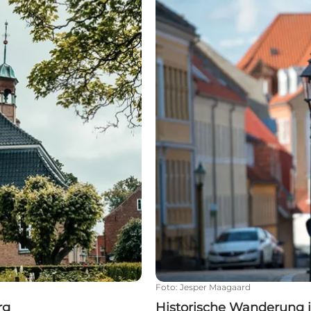
Foto
:
Jesper Maagaard
rg
Historische Wanderung 