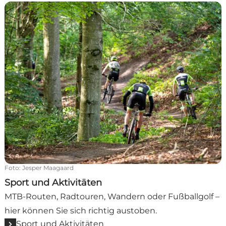
Sport und Aktivitäten
Foto
:
Jesper Maagaard
Sport und Aktivitäten
MTB-Routen, Radtouren, Wandern oder Fußballgolf –
hier können Sie sich richtig austoben.
Sport und Aktivitäten