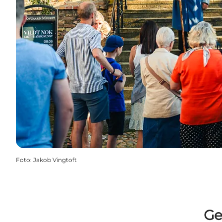
Foto
:
Jakob Vingtoft
Ge