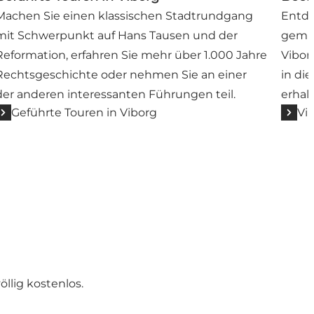
Machen Sie einen klassischen Stadtrundgang
Entde
mit Schwerpunkt auf Hans Tausen und der
gemüt
Reformation, erfahren Sie mehr über 1.000 Jahre
Vibor
Rechtsgeschichte oder nehmen Sie an einer
in di
der anderen interessanten Führungen teil.
erhal
Geführte Touren in Viborg
Vi
llig kostenlos.