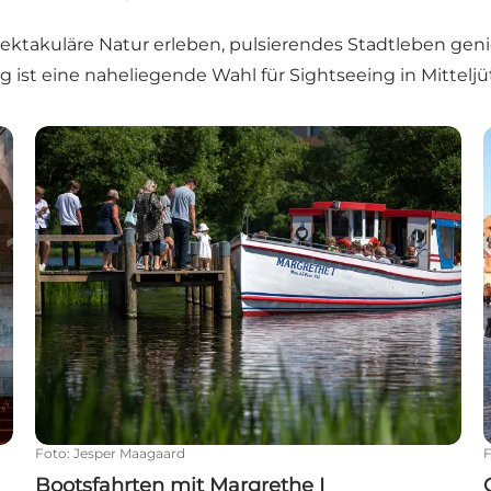
 spektakuläre Natur erleben, pulsierendes Stadtleben g
g ist eine naheliegende Wahl für Sightseeing in Mitteljü
Bootsfahrten mit Margrethe I
Foto
:
Jesper Maagaard
Bootsfahrten mit Margrethe I