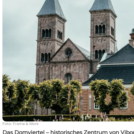
Foto
:
Frame & Work
Das Domviertel – historisches Zentrum von Vibo