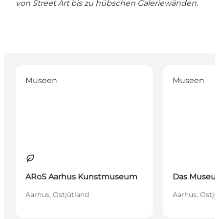
von Street Art bis zu hübschen Galeriewänden
.
ARoS Aarhus Kunstmuseum
Das Museum O
Museen
Museen
Nachhaltig
ARoS Aarhus Kunstmuseum
Das Museum
Aarhus, Ostjütland
Aarhus, Ostjü