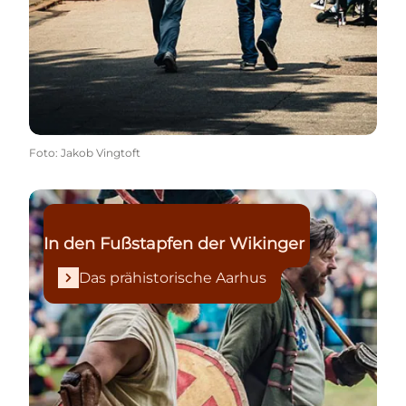
Foto
:
Jakob Vingtoft
Das prähistorische Aarhus
In den Fußstapfen der Wikinger
Das prähistorische Aarhus