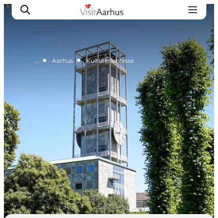
■
■
…
Aarhus
Kulturerlebnisse
Region Aarhus
Aarhus
Djursland
Randers
Silkeborg
Viborg
Favrskov