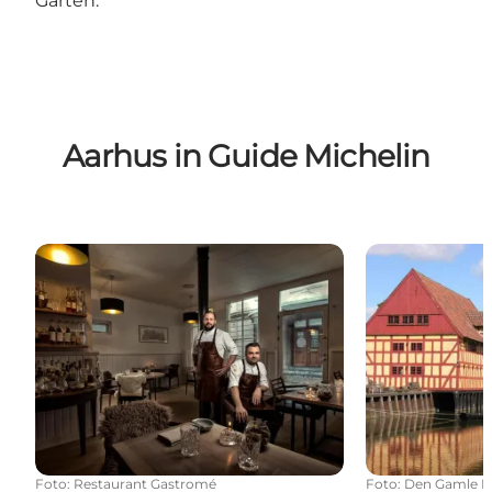
Garten.
Aarhus in Guide Michelin
Michelin-Restaurants
Michelin-Attr
Foto
:
Restaurant Gastromé
Foto
:
Den Gamle B