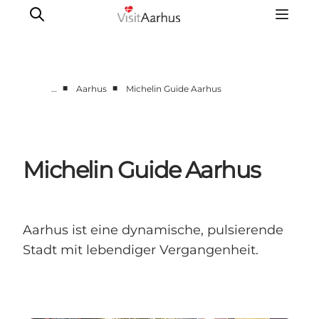
■
■
…
Aarhus
Michelin Guide Aarhus
Region Aarhus
Aarhus
Djursland
Michelin Guide Aarhus
Randers
Silkeborg
Viborg
Aarhus ist eine dynamische, pulsierende
Favrskov
Stadt mit lebendiger Vergangenheit.