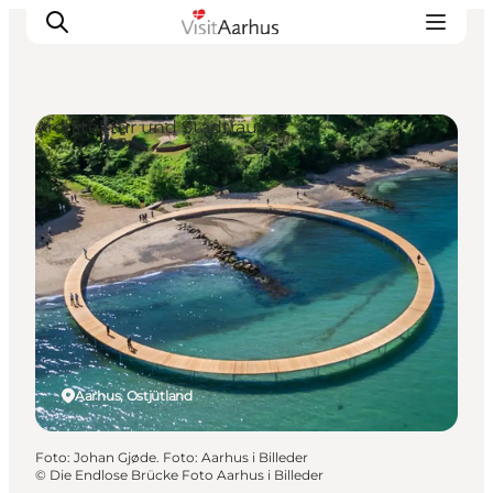
Architektur und Stadträume
Sehen und erleben
Veranstaltungen
Städte und Regionen
Reiseplanung
Transport
Aarhus, Ostjütland
Foto
:
Johan Gjøde. Foto: Aarhus i Billeder
©
Die Endlose Brücke Foto Aarhus i Billeder