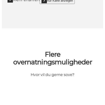
Auf Karte anzeigen
Mehr erfahren "Djurs Hytteby & Camping"
show Djurs Hytteby & Camping on_map
Flere
overnatningsmuligheder
Hvor vil du gerne sove?