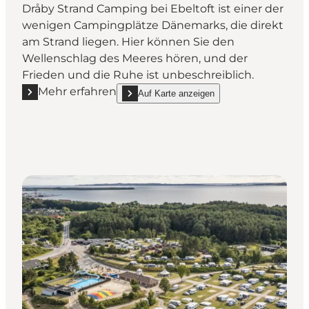
Dråby Strand Camping bei Ebeltoft ist einer der
wenigen Campingplätze Dänemarks, die direkt
am Strand liegen. Hier können Sie den
Wellenschlag des Meeres hören, und der
Frieden und die Ruhe ist unbeschreiblich.
Mehr erfahren
Auf Karte anzeigen
Mehr erfahren "Dråby Strand Camping"
show Dråby Strand Camping on_map