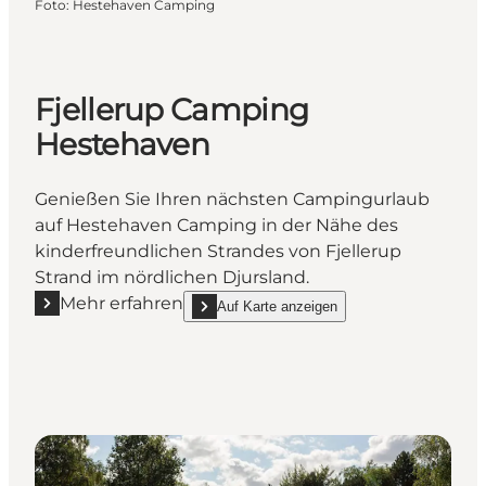
Foto
:
Hestehaven Camping
Fjellerup Camping
Hestehaven
Genießen Sie Ihren nächsten Campingurlaub
auf Hestehaven Camping in der Nähe des
kinderfreundlichen Strandes von Fjellerup
Strand im nördlichen Djursland.
Mehr erfahren
Auf Karte anzeigen
Mehr erfahren "Fjellerup Camping Hestehaven"
show Fjellerup Camping Hestehaven on_map