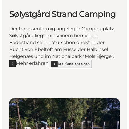
Sølystgård Strand Camping
Der terrassenförmig angelegte Campingplatz
Sølystgård liegt mit seinem herrlichen
Badestrand sehr naturschön direkt in der
Bucht von Ebeltoft am Fusse der Halbinsel
Helgenæs und im Nationalpark "Mols Bjerge".
Mehr erfahren
Auf Karte anzeigen
Mehr erfahren "Sølystgård Strand Camping"
show Sølystgård Strand Camping on_map