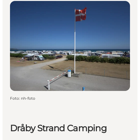
Foto
:
nh-foto
Dråby Strand Camping