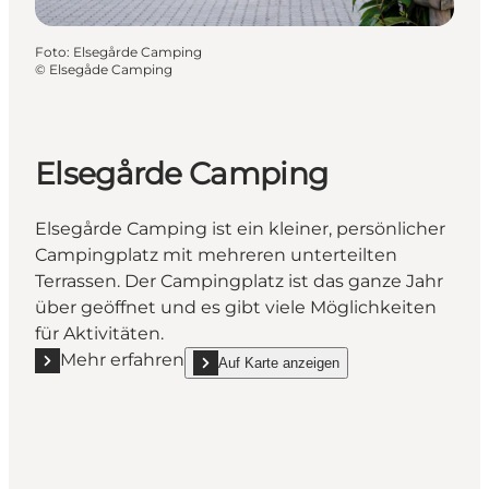
Foto
:
Elsegårde Camping
©
Elsegåde Camping
Elsegårde Camping
Elsegårde Camping ist ein kleiner, persönlicher
Campingplatz mit mehreren unterteilten
Terrassen. Der Campingplatz ist das ganze Jahr
über geöffnet und es gibt viele Möglichkeiten
für Aktivitäten.
Mehr erfahren
Auf Karte anzeigen
Mehr erfahren "Elsegårde Camping"
show Elsegårde Camping on_map