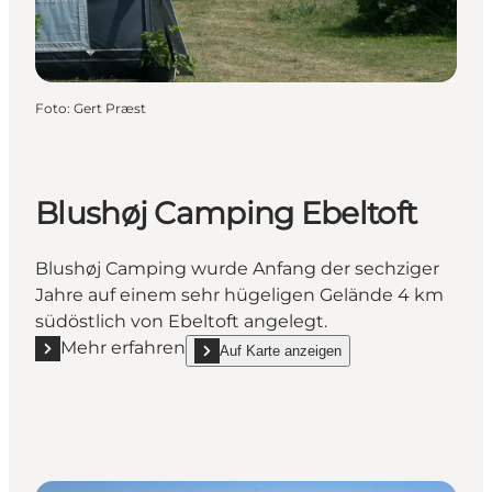
Foto
:
Gert Præst
Blushøj Camping Ebeltoft
Blushøj Camping wurde Anfang der sechziger
Jahre auf einem sehr hügeligen Gelände 4 km
südöstlich von Ebeltoft angelegt.
Mehr erfahren
Auf Karte anzeigen
Mehr erfahren "Blushøj Camping Ebeltoft"
show Blushøj Camping Ebeltoft on_map