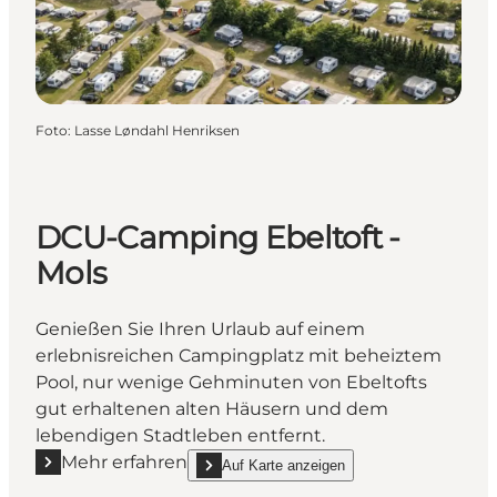
Foto
:
Lasse Løndahl Henriksen
DCU-Camping Ebeltoft -
Mols
Genießen Sie Ihren Urlaub auf einem
erlebnisreichen Campingplatz mit beheiztem
Pool, nur wenige Gehminuten von Ebeltofts
gut erhaltenen alten Häusern und dem
lebendigen Stadtleben entfernt.
Mehr erfahren
Auf Karte anzeigen
Mehr erfahren "DCU-Camping Ebeltoft - Mols"
show DCU-Camping Ebeltoft - Mols on_map