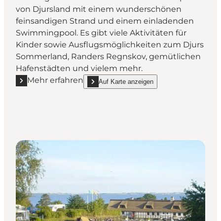
von Djursland mit einem wunderschönen
feinsandigen Strand und einem einladenden
Swimmingpool. Es gibt viele Aktivitäten für
Kinder sowie Ausflugsmöglichkeiten zum Djurs
Sommerland, Randers Regnskov, gemütlichen
Hafenstädten und vielem mehr.
Mehr erfahren
Auf Karte anzeigen
Mehr erfahren "DCU-Camping Gjerrild Strand"
show DCU-Camping Gjerrild Strand on_map