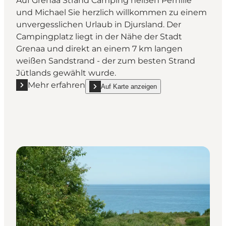
Auf Grenaa Strand Camping heißen Pernille
und Michael Sie herzlich willkommen zu einem
unvergesslichen Urlaub in Djursland. Der
Campingplatz liegt in der Nähe der Stadt
Grenaa und direkt an einem 7 km langen
weißen Sandstrand - der zum besten Strand
Jütlands gewählt wurde.
Mehr erfahren
Auf Karte anzeigen
Mehr erfahren "Grenaa Strand Camping"
show Grenaa Strand Camping on_map