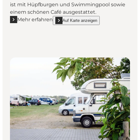
ist mit Hüpfburgen und Swimmingpool sowie
einem schönen Café ausgestattet.
Mehr erfahren
Auf Karte anzeigen
Mehr erfahren "Kaløvig Strandgård Camping"
show Kaløvig Strandgård Camping on_map