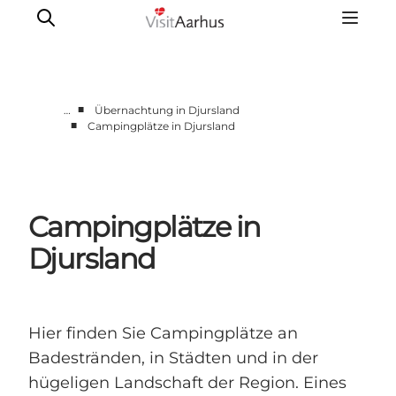
■
…
Übernachtung in Djursland
■
Campingplätze in Djursland
Region Aarhus
Aarhus
Djursland
Campingplätze in
Randers
Silkeborg
Djursland
Viborg
Favrskov
Hier finden Sie Campingplätze an
Badestränden, in Städten und in der
hügeligen Landschaft der Region. Eines