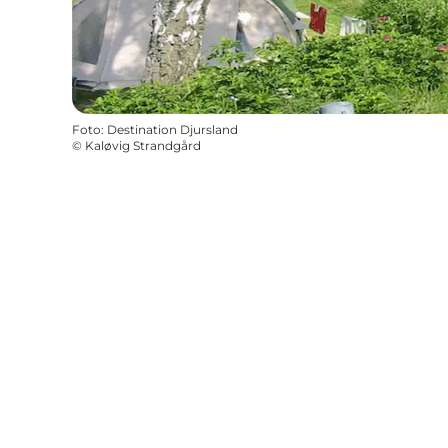
Foto
:
Destination Djursland
©
Kaløvig Strandgård