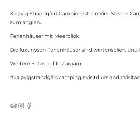
Kaløvig Strandgård Camping ist ein Vier-Sterne-C
zum anglen.
Ferienhäuser mit Meerblick
Die luxuriösen Ferienhäuser sind winterisoliert und b
Weitere Fotos auf Instagram
#kaløvigstrandgårdcamping
#visitdjursland
#visita
TripAdvisor
Instagram
Facebook