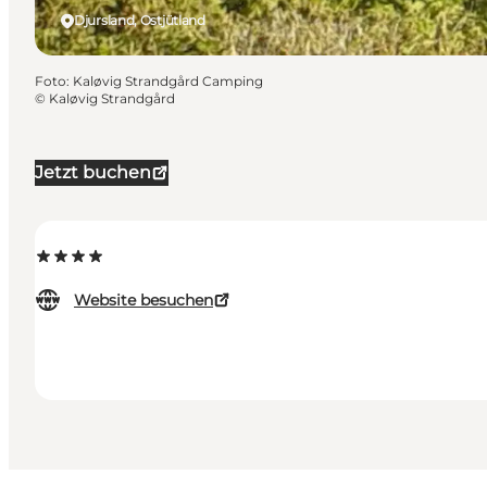
Djursland, Ostjütland
Foto
:
Kaløvig Strandgård Camping
©
Kaløvig Strandgård
Jetzt buchen
Website besuchen