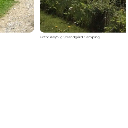
Foto
:
Kaløvig Strandgård Camping