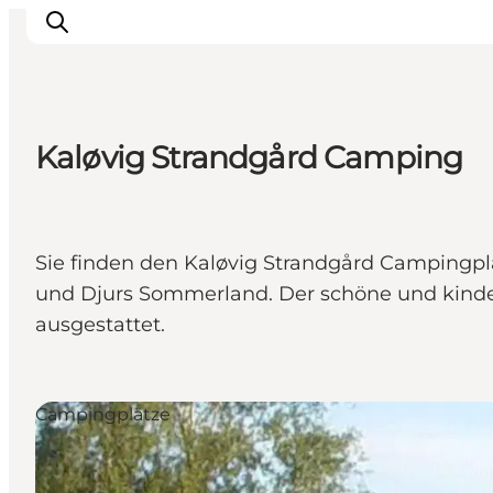
Kaløvig Strandgård Camping
Sehen und erleben
Veranstaltungen
Städte und Regionen
Sie finden den Kaløvig Strandgård Campingpl
Reiseplanung
und Djurs Sommerland. Der schöne und kind
Transport
ausgestattet.
Campingplätze