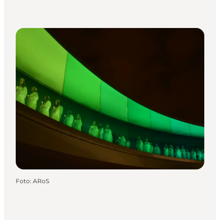
Foto
:
ARoS