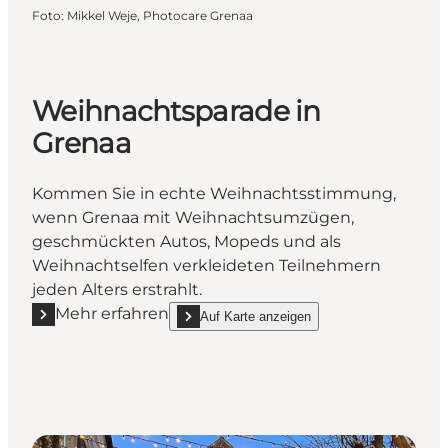
Foto
:
Mikkel Weje, Photocare Grenaa
Weihnachtsparade in
Grenaa
Kommen Sie in echte Weihnachtsstimmung,
wenn Grenaa mit Weihnachtsumzügen,
geschmückten Autos, Mopeds und als
Weihnachtselfen verkleideten Teilnehmern
jeden Alters erstrahlt.
Mehr erfahren
Auf Karte anzeigen
Mehr erfahren "Weihnachtsparade in Grenaa"
show Weihnachtsparade in Grenaa on_map