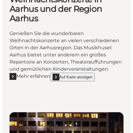
Aarhus und der Region
Aarhus
Genießen Sie die wunderbaren
Weihnachtskonzerte an vielen verschiedenen
Orten in der Aarhusregion. Das Musikhuset
Aarhus bietet unter anderem ein großes
Repertoire an Konzerten, Theateraufführungen
und gemütlichen Kinderveranstaltungen.
Mehr erfahren
Auf Karte anzeigen
Mehr erfahren "Weihnachtskonzerte in Aarhus und 
show Weihnachtskonzerte in Aarhus und der 