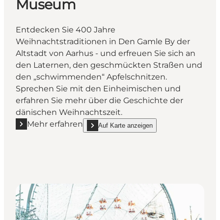
Museum
Entdecken Sie 400 Jahre
Weihnachtstraditionen in Den Gamle By der
Altstadt von Aarhus - und erfreuen Sie sich an
den Laternen, den geschmückten Straßen und
den „schwimmenden“ Apfelschnitzen.
Sprechen Sie mit den Einheimischen und
erfahren Sie mehr über die Geschichte der
dänischen Weihnachtszeit.
Mehr erfahren
Auf Karte anzeigen
Mehr erfahren "Weihnachten im Freilichtmuseum D
show Weihnachten im Freilichtmuseum Den G