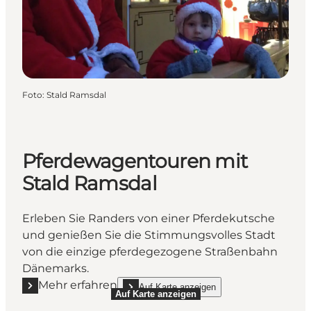
Foto
:
Stald Ramsdal
Pferdewagentouren mit
Stald Ramsdal
Erleben Sie Randers von einer Pferdekutsche
und genießen Sie die Stimmungsvolles Stadt
von die einzige pferdegezogene Straßenbahn
Dänemarks.
Mehr erfahren
Auf Karte anzeigen
Mehr erfahren "Pferdewagentouren mit Stald Rams
show Pferdewagentouren mit Stald Ramsdal 
Auf Karte anzeigen