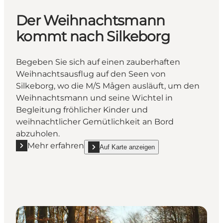
Der Weihnachtsmann
kommt nach Silkeborg
Begeben Sie sich auf einen zauberhaften
Weihnachtsausflug auf den Seen von
Silkeborg, wo die M/S Mågen ausläuft, um den
Weihnachtsmann und seine Wichtel in
Begleitung fröhlicher Kinder und
weihnachtlicher Gemütlichkeit an Bord
abzuholen.
Mehr erfahren
Auf Karte anzeigen
Mehr erfahren "Der Weihnachtsmann kommt nach S
show Der Weihnachtsmann kommt nach Silke