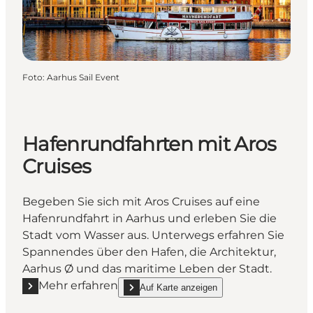
Foto
:
Aarhus Sail Event
Hafenrundfahrten mit Aros
Cruises
Begeben Sie sich mit Aros Cruises auf eine
Hafenrundfahrt in Aarhus und erleben Sie die
Stadt vom Wasser aus. Unterwegs erfahren Sie
Spannendes über den Hafen, die Architektur,
Aarhus Ø und das maritime Leben der Stadt.
Mehr erfahren
Auf Karte anzeigen
Mehr erfahren "Hafenrundfahrten mit Aros Cruises"
show Hafenrundfahrten mit Aros Cruises on_m