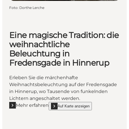
Foto
:
Dorthe Lerche
Eine magische Tradition: die
weihnachtliche
Beleuchtung in
Fredensgade in Hinnerup
Erleben Sie die märchenhafte
Weihnachtsbeleuchtung auf der Fredensgade
in Hinnerup, wo Tausende von funkelnden
Lichtern angeschaltet werden.
Mehr erfahren
Auf Karte anzeigen
Mehr erfahren "Eine magische Tradition: die weihn
show Eine magische Tradition: die weihnachtl