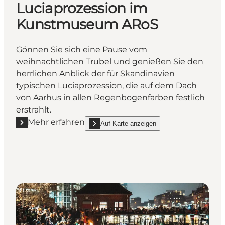
Luciaprozession im
Kunstmuseum ARoS
Gönnen Sie sich eine Pause vom
weihnachtlichen Trubel und genießen Sie den
herrlichen Anblick der für Skandinavien
typischen Luciaprozession, die auf dem Dach
von Aarhus in allen Regenbogenfarben festlich
erstrahlt.
Mehr erfahren
Auf Karte anzeigen
Mehr erfahren "Luciaprozession im Kunstmuseum 
show Luciaprozession im Kunstmuseum ARo