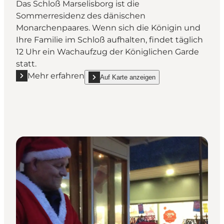
Das Schloß Marselisborg ist die
Sommerresidenz des dänischen
Monarchenpaares. Wenn sich die Königin und
Ihre Familie im Schloß aufhalten, findet täglich
12 Uhr ein Wachaufzug der Königlichen Garde
statt.
Mehr erfahren
Auf Karte anzeigen
Mehr erfahren "Wachaufzug der Königlich Garde"
show Wachaufzug der Königlich Garde on_ma