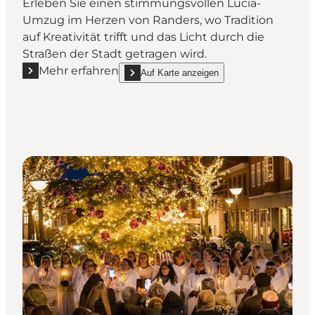
Erleben Sie einen stimmungsvollen Lucia-
Umzug im Herzen von Randers, wo Tradition
auf Kreativität trifft und das Licht durch die
Straßen der Stadt getragen wird.
Mehr erfahren
Auf Karte anzeigen
Mehr erfahren "Lucia in Randers - a magical processio
show Lucia in Randers - a magical procession fi