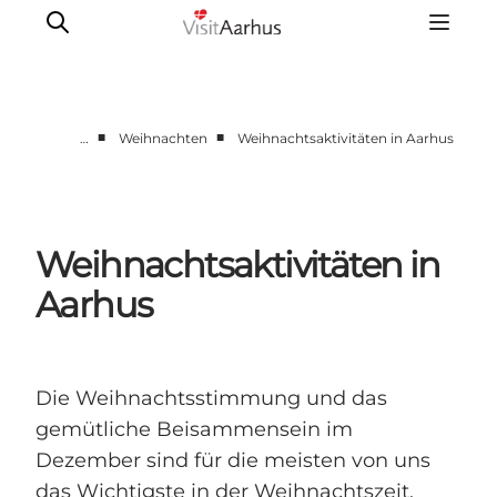
■
■
…
Weihnachten
Weihnachtsaktivitäten in Aarhus
Region Aarhus
Aarhus
Djursland
Weihnachtsaktivitäten in
Randers
Aarhus
Silkeborg
Viborg
Favrskov
Die Weihnachtsstimmung und das
gemütliche Beisammensein im
Dezember sind für die meisten von uns
das Wichtigste in der Weihnachtszeit.