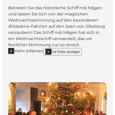
Betreten Sie das historische Schiff m/s Mågen
und lassen Sie sich von der magischen
Weihnachtsstimmung auf den besonderen
Æbleskive-Fahrten auf den Seen von Silkeborg
verzaubern! Das Schiff m/s Mågen hat sich in
ein Weihnachtsschiff verwandelt, das vor
festlicher Stimmung nur so strotzt.
Mehr erfahren
Auf Karte anzeigen
Mehr erfahren "Æbleskive-Fahrten auf den Seen von
show Æbleskive-Fahrten auf den Seen von Si