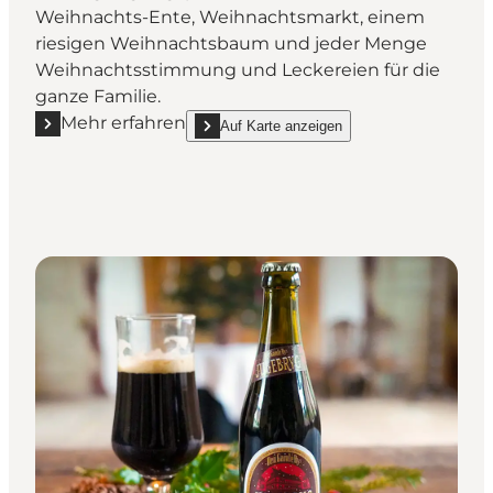
Weihnachts-Ente, Weihnachtsmarkt, einem
riesigen Weihnachtsbaum und jeder Menge
Weihnachtsstimmung und Leckereien für die
ganze Familie.
Mehr erfahren
Auf Karte anzeigen
Mehr erfahren "Weihnachten in Tivoli Friheden"
show Weihnachten in Tivoli Friheden on_map