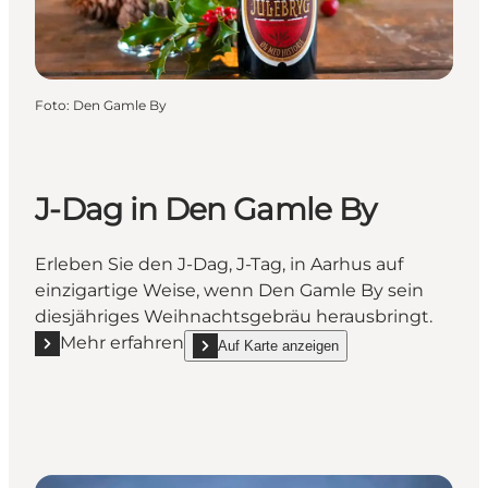
Foto
:
Den Gamle By
J-Dag in Den Gamle By
Erleben Sie den J-Dag, J-Tag, in Aarhus auf
einzigartige Weise, wenn Den Gamle By sein
diesjähriges Weihnachtsgebräu herausbringt.
Mehr erfahren
Auf Karte anzeigen
Mehr erfahren "J-Dag in Den Gamle By"
show J-Dag in Den Gamle By on_map