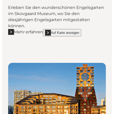
Erleben Sie den wunderschönen Engelsgarten
im Skovgaard Museum, wo Sie den
diesjährigen Engelsgarten mitgestalten
können.
Mehr erfahren
Auf Karte anzeigen
Mehr erfahren "Der Engelsgarten bei Skovgaard M
show Der Engelsgarten bei Skovgaard Museu