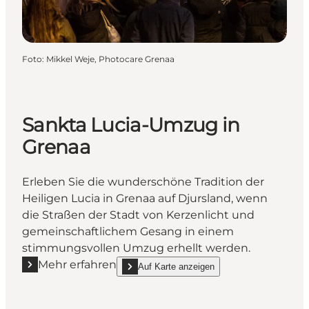
Foto
:
Mikkel Weje, Photocare Grenaa
Sankta Lucia-Umzug in
Grenaa
Erleben Sie die wunderschöne Tradition der
Heiligen Lucia in Grenaa auf Djursland, wenn
die Straßen der Stadt von Kerzenlicht und
gemeinschaftlichem Gesang in einem
stimmungsvollen Umzug erhellt werden.
Mehr erfahren
Auf Karte anzeigen
Mehr erfahren "Sankta Lucia-Umzug in Grenaa"
show Sankta Lucia-Umzug in Grenaa on_map