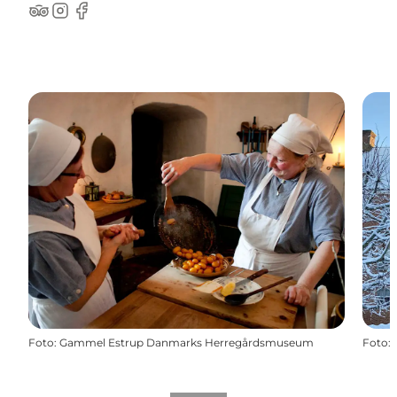
TripAdvisor
Instagram
Facebook
Foto
:
Gammel Estrup Danmarks Herregårdsmuseum
Foto
: