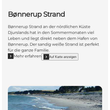
Bønnerup Strand
Bønnerup Strand an der nördlichen Küste
Djurslands hat in den Sommermonaten viel
Leben und liegt direkt neben dem Hafen von
Bønnerup. Der sandig weiße Strand ist perfekt
für die ganze Familie.
Mehr erfahren
Auf Karte anzeigen
Mehr erfahren "Bønnerup Strand"
show Bønnerup Strand on_map