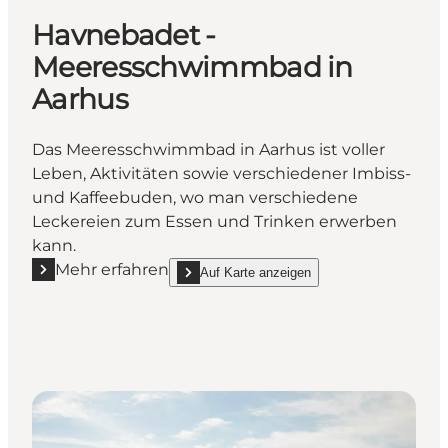
Havnebadet -
Meeresschwimmbad in
Aarhus
Das Meeresschwimmbad in Aarhus ist voller
Leben, Aktivitäten sowie verschiedener Imbiss-
und Kaffeebuden, wo man verschiedene
Leckereien zum Essen und Trinken erwerben
kann.
Mehr erfahren
Auf Karte anzeigen
Mehr erfahren "Havnebadet - Meeresschwimmbad i
show Havnebadet - Meeresschwimmbad in Aa