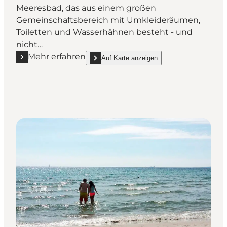
Meeresbad, das aus einem großen
Gemeinschaftsbereich mit Umkleideräumen,
Toiletten und Wasserhähnen besteht - und
nicht…
Mehr erfahren
Auf Karte anzeigen
Mehr erfahren "Den Permanente Badeanstalt"
show Den Permanente Badeanstalt on_map