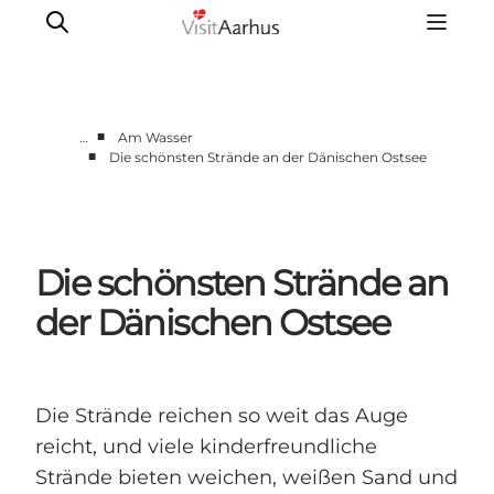
■
…
Am Wasser
■
Die schönsten Strände an der Dänischen Ostsee
Sehen und erleben
Veranstaltungen
Städte und Regionen
Die schönsten Strände an
Reiseplanung
Transport
der Dänischen Ostsee
Die Strände reichen so weit das Auge
reicht, und viele kinderfreundliche
Strände bieten weichen, weißen Sand und