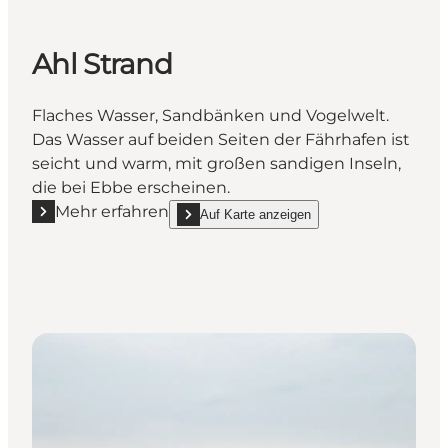
Ahl Strand
Flaches Wasser, Sandbänken und Vogelwelt.
Das Wasser auf beiden Seiten der Fährhafen ist
seicht und warm, mit großen sandigen Inseln,
die bei Ebbe erscheinen.
Mehr erfahren
Auf Karte anzeigen
Mehr erfahren "Ahl Strand"
show Ahl Strand on_map