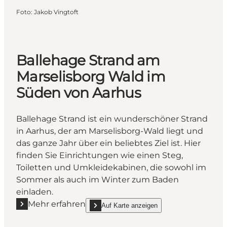
Foto
:
Jakob Vingtoft
Ballehage Strand am
Marselisborg Wald im
Süden von Aarhus
Ballehage Strand ist ein wunderschöner Strand
in Aarhus, der am Marselisborg-Wald liegt und
das ganze Jahr über ein beliebtes Ziel ist. Hier
finden Sie Einrichtungen wie einen Steg,
Toiletten und Umkleidekabinen, die sowohl im
Sommer als auch im Winter zum Baden
einladen.
Mehr erfahren
Auf Karte anzeigen
Mehr erfahren "Ballehage Strand am Marselisborg 
show Ballehage Strand am Marselisborg Wald