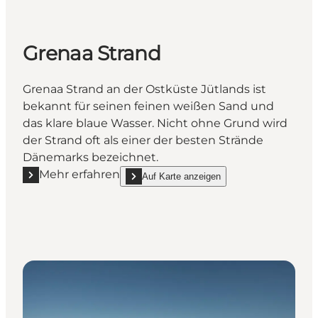
Grenaa Strand
Grenaa Strand an der Ostküste Jütlands ist
bekannt für seinen feinen weißen Sand und
das klare blaue Wasser. Nicht ohne Grund wird
der Strand oft als einer der besten Strände
Dänemarks bezeichnet.
Mehr erfahren
Auf Karte anzeigen
Mehr erfahren "Grenaa Strand"
show Grenaa Strand on_map