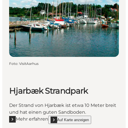
Foto
:
VisitAarhus
Hjarbæk Strandpark
Der Strand von Hjarbæk ist etwa 10 Meter breit
und hat einen guten Sandboden.
Mehr erfahren
Auf Karte anzeigen
Mehr erfahren "Hjarbæk Strandpark"
show Hjarbæk Strandpark on_map