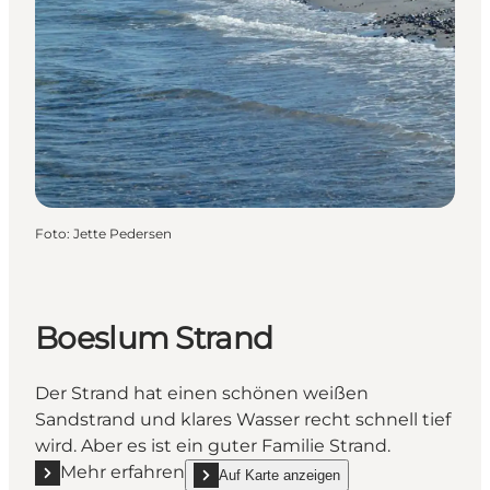
Foto
:
Jette Pedersen
Boeslum Strand
Der Strand hat einen schönen weißen
Sandstrand und klares Wasser recht schnell tief
wird. Aber es ist ein guter Familie Strand.
Mehr erfahren
Auf Karte anzeigen
Mehr erfahren "Boeslum Strand"
show Boeslum Strand on_map