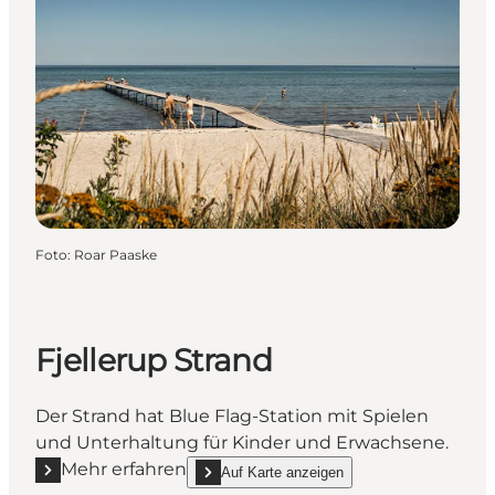
Foto
:
Roar Paaske
Fjellerup Strand
Der Strand hat Blue Flag-Station mit Spielen
und Unterhaltung für Kinder und Erwachsene.
Mehr erfahren
Auf Karte anzeigen
Mehr erfahren "Fjellerup Strand"
show Fjellerup Strand on_map