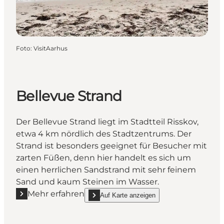
Foto
:
VisitAarhus
Bellevue Strand
Der Bellevue Strand liegt im Stadtteil Risskov,
etwa 4 km nördlich des Stadtzentrums. Der
Strand ist besonders geeignet für Besucher mit
zarten Füßen, denn hier handelt es sich um
einen herrlichen Sandstrand mit sehr feinem
Sand und kaum Steinen im Wasser.
Mehr erfahren
Auf Karte anzeigen
Mehr erfahren "Bellevue Strand"
show Bellevue Strand on_map