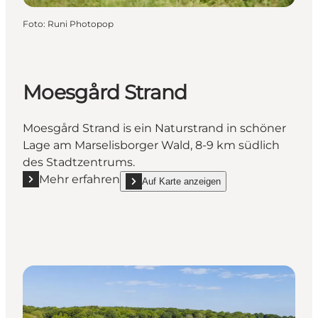
Foto
:
Runi Photopop
Moesgård Strand
Moesgård Strand is ein Naturstrand in schöner
Lage am Marselisborger Wald, 8-9 km südlich
des Stadtzentrums.
Mehr erfahren
Auf Karte anzeigen
Mehr erfahren "Moesgård Strand"
show Moesgård Strand on_map