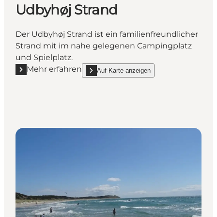
Udbyhøj Strand
Der Udbyhøj Strand ist ein familienfreundlicher
Strand mit im nahe gelegenen Campingplatz
und Spielplatz.
Mehr erfahren
Auf Karte anzeigen
Mehr erfahren "Udbyhøj Strand"
show Udbyhøj Strand on_map