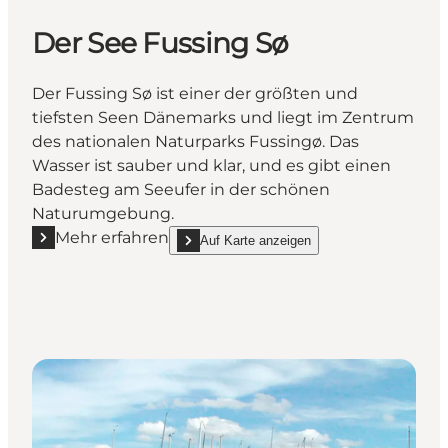
Der See Fussing Sø
Der Fussing Sø ist einer der größten und
tiefsten Seen Dänemarks und liegt im Zentrum
des nationalen Naturparks Fussingø. Das
Wasser ist sauber und klar, und es gibt einen
Badesteg am Seeufer in der schönen
Naturumgebung.
Mehr erfahren
Auf Karte anzeigen
Mehr erfahren "Der See Fussing Sø"
show Der See Fussing Sø on_map