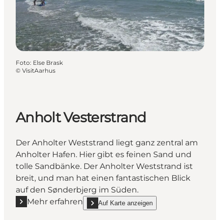
Foto
:
Else Brask
©
VisitAarhus
Anholt Vesterstrand
Der Anholter Weststrand liegt ganz zentral am
Anholter Hafen. Hier gibt es feinen Sand und
tolle Sandbänke. Der Anholter Weststrand ist
breit, und man hat einen fantastischen Blick
auf den Sønderbjerg im Süden.
Mehr erfahren
Auf Karte anzeigen
Mehr erfahren "Anholt Vesterstrand"
show Anholt Vesterstrand on_map