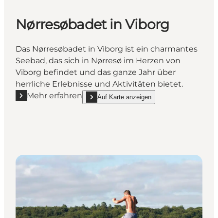
Nørresøbadet in Viborg
Das Nørresøbadet in Viborg ist ein charmantes
Seebad, das sich in Nørresø im Herzen von
Viborg befindet und das ganze Jahr über
herrliche Erlebnisse und Aktivitäten bietet.
Mehr erfahren
Auf Karte anzeigen
Mehr erfahren "Nørresøbadet in Viborg"
show Nørresøbadet in Viborg on_map