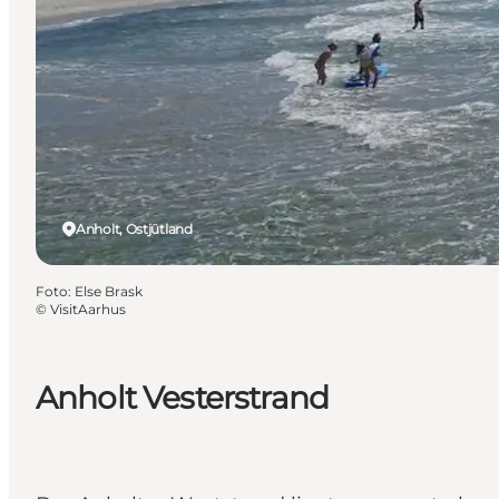
Anholt, Ostjütland
Foto
:
Else Brask
©
VisitAarhus
Anholt Vesterstrand