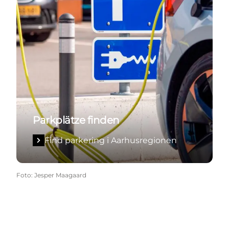
Parkplätze finden
Find parkering i Aarhusregionen
Foto
:
Jesper Maagaard