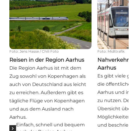
Foto
:
Jens Hasse / Chili Foto
Foto
:
Midttrafik
Reisen in der Region Aarhus
Nahverkehr 
Aarhus
Die Region Aarhus ist mit dem
Es gibt viele 
Zug sowohl von Kopenhagen als
die öffentlich
auch von Deutschland aus leicht
Aarhus und in
zu erreichen. Außerdem gibt es
zu nutzen. De
tägliche Flüge von Kopenhagen
Übersicht übe
und aus dem Ausland nach
Möglichkeite
Aarhus.
Einfach, schnell und bequem
und beschrieb