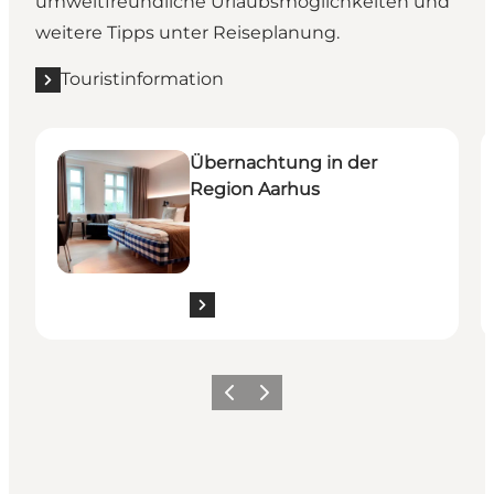
umweltfreundliche Urlaubsmöglichkeiten und
weitere Tipps unter Reiseplanung.
Touristinformation
Übernachtung in der Region Aarhus
B
Übernachtung in der
Region Aarhus
Zurück
Weiter