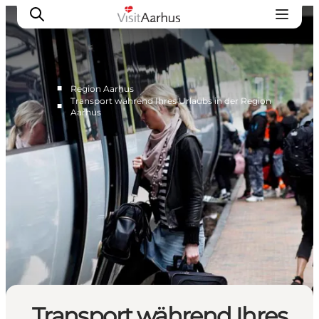
■
Region Aarhus
Transport während Ihres Urlaubs in der Region
■
Aarhus
Sehen und erleben
Veranstaltungen
Städte und Regionen
Reiseplanung
Transport
Transport während Ihres