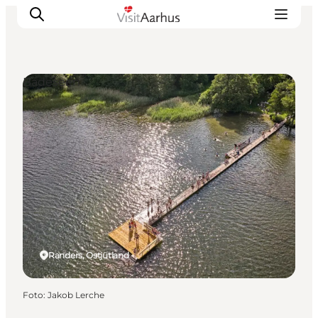
Badeseen
Sehen und erleben
Veranstaltungen
Städte und Regionen
Reiseplanung
Transport
Randers, Ostjütland
Foto
:
Jakob Lerche