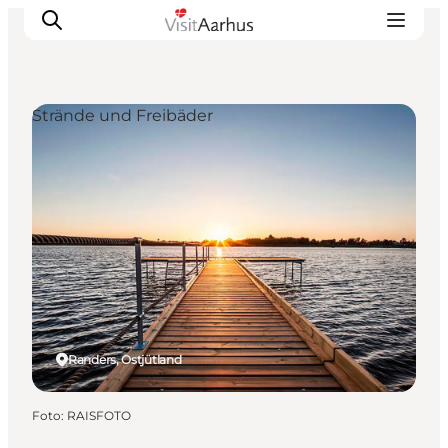
Strände und Freibäder
Sehen und erleben
Veranstaltungen
Städte und Regionen
Reiseplanung
Transport
Randers, Ostjütland
Foto
:
RAISFOTO