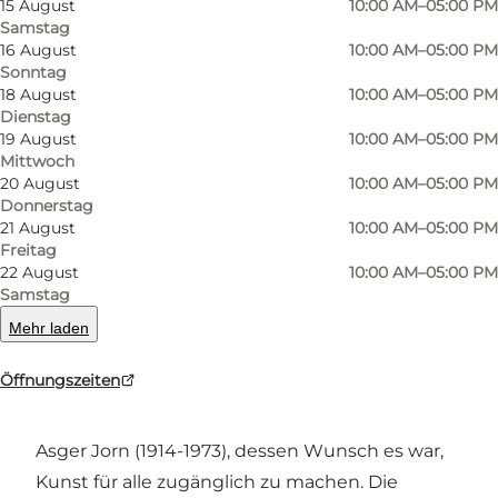
15 August
10:00 AM–05:00 PM
Samstag
16 August
10:00 AM–05:00 PM
Sonntag
18 August
10:00 AM–05:00 PM
Dienstag
19 August
10:00 AM–05:00 PM
Mittwoch
20 August
10:00 AM–05:00 PM
Foto
:
Mathia Lassen
Foto
:
Donnerstag
21 August
10:00 AM–05:00 PM
Freitag
Zurück
Weiter
22 August
10:00 AM–05:00 PM
Samstag
Mehr laden
Öffnungszeiten
Das Museum Jorn hat seinen Namen von
seinem Gründer, dem dänischen Künstler
Asger Jorn (1914-1973), dessen Wunsch es war,
Kunst für alle zugänglich zu machen. Die