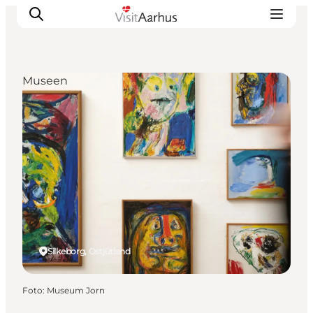
Museen
Sehen und erleben
Veranstaltungen
Städte und Regionen
Reiseplanung
Transport
Silkeborg, Ostjütland
Foto
:
Museum Jorn