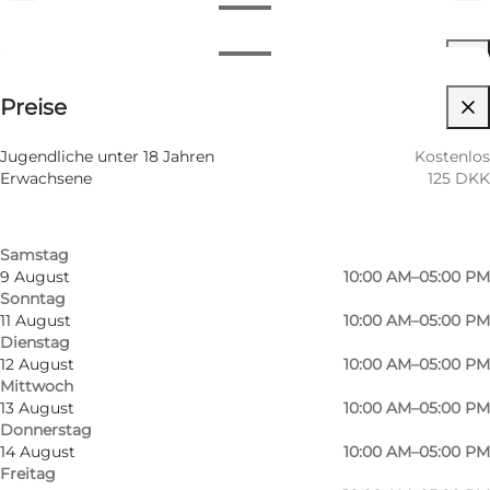
Öffnungszeiten anzeigen
Öffnungszeiten
125 DKK
⌘
Preise
Sankt Hannes Kreuz
Nach Monat filtern
6 August
10:00 AM–05:00 PM
Website besuchen
Jugendliche unter 18 Jahren
Kostenlos
Donnerstag
Erwachsene
125 DKK
7 August
10:00 AM–05:00 PM
Freitag
8 August
10:00 AM–05:00 PM
Samstag
9 August
10:00 AM–05:00 PM
Sonntag
11 August
10:00 AM–05:00 PM
Dienstag
12 August
10:00 AM–05:00 PM
Mittwoch
13 August
10:00 AM–05:00 PM
Donnerstag
14 August
10:00 AM–05:00 PM
Freitag