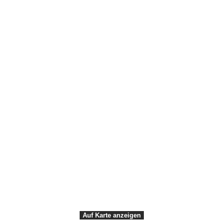
Media Center
Gruppen
Cruise
Gruppenveranstaltungen
Meetings and conferences
VisitDenmark ©
2026
Cookie
Web
VisitAarhus' Data Protection
Policy
Accessibility
Notice
Auf Karte anzeigen