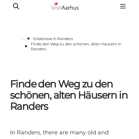
■
…
Erlebnisse in Randers
Finde den Weg zu den schönen, alten Häusern in
■
Randers
Region Aarhus
Aarhus
Djursland
Randers
Finde den Weg zu den
Silkeborg
schönen, alten Häusern in
Viborg
Randers
Favrskov
In Randers, there are many old and