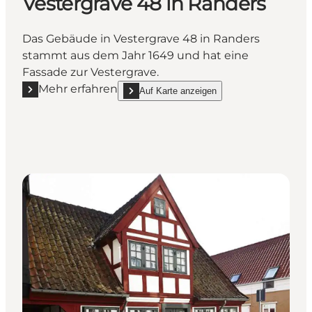
Vestergrave 48 in Randers
Das Gebäude in Vestergrave 48 in Randers
stammt aus dem Jahr 1649 und hat eine
Fassade zur Vestergrave.
Mehr erfahren
Auf Karte anzeigen
Mehr erfahren "Vestergrave 48 in Randers"
show Vestergrave 48 in Randers on_map