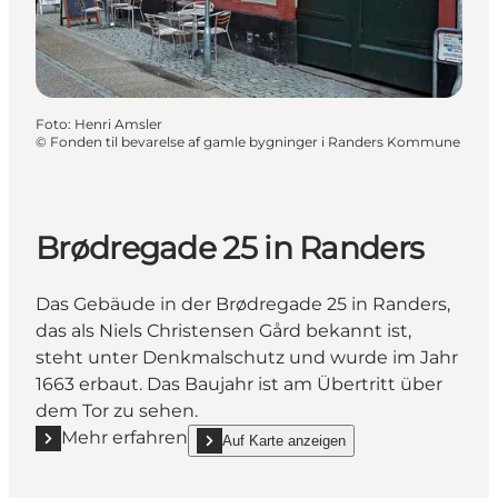
Foto
:
Henri Amsler
©
Fonden til bevarelse af gamle bygninger i Randers Kommune
Brødregade 25 in Randers
Das Gebäude in der Brødregade 25 in Randers,
das als Niels Christensen Gård bekannt ist,
steht unter Denkmalschutz und wurde im Jahr
1663 erbaut. Das Baujahr ist am Übertritt über
dem Tor zu sehen.
Mehr erfahren
Auf Karte anzeigen
Mehr erfahren "Brødregade 25 in Randers"
show Brødregade 25 in Randers on_map