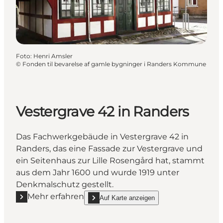
Foto
:
Henri Amsler
©
Fonden til bevarelse af gamle bygninger i Randers Kommune
Vestergrave 42 in Randers
Das Fachwerkgebäude in Vestergrave 42 in
Randers, das eine Fassade zur Vestergrave und
ein Seitenhaus zur Lille Rosengård hat, stammt
aus dem Jahr 1600 und wurde 1919 unter
Denkmalschutz gestellt.
Mehr erfahren
Auf Karte anzeigen
Mehr erfahren "Vestergrave 42 in Randers"
show Vestergrave 42 in Randers on_map