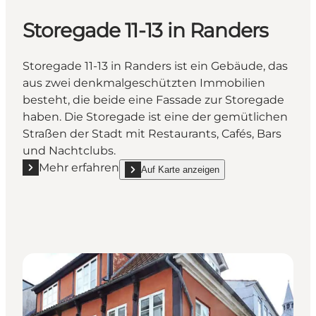
Storegade 11-13 in Randers
Storegade 11-13 in Randers ist ein Gebäude, das
aus zwei denkmalgeschützten Immobilien
besteht, die beide eine Fassade zur Storegade
haben. Die Storegade ist eine der gemütlichen
Straßen der Stadt mit Restaurants, Cafés, Bars
und Nachtclubs.
Mehr erfahren
Auf Karte anzeigen
Mehr erfahren "Storegade 11-13 in Randers"
show Storegade 11-13 in Randers on_map