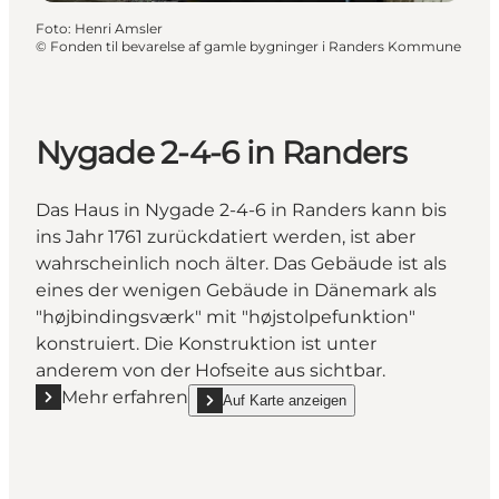
Foto
:
Henri Amsler
©
Fonden til bevarelse af gamle bygninger i Randers Kommune
Nygade 2-4-6 in Randers
Das Haus in Nygade 2-4-6 in Randers kann bis
ins Jahr 1761 zurückdatiert werden, ist aber
wahrscheinlich noch älter. Das Gebäude ist als
eines der wenigen Gebäude in Dänemark als
"højbindingsværk" mit "højstolpefunktion"
konstruiert. Die Konstruktion ist unter
anderem von der Hofseite aus sichtbar.
Mehr erfahren
Auf Karte anzeigen
Mehr erfahren "Nygade 2-4-6 in Randers"
show Nygade 2-4-6 in Randers on_map