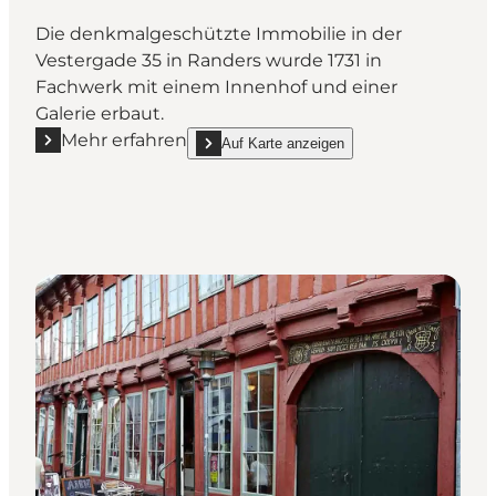
Die denkmalgeschützte Immobilie in der
Vestergade 35 in Randers wurde 1731 in
Fachwerk mit einem Innenhof und einer
Galerie erbaut.
Mehr erfahren
Auf Karte anzeigen
Mehr erfahren "Vestergade 35 in Randers"
show Vestergade 35 in Randers on_map