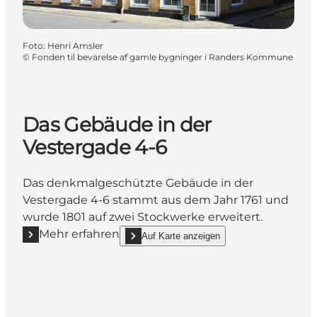
Foto
:
Henri Amsler
©
Fonden til bevarelse af gamle bygninger i Randers Kommune
Das Gebäude in der
Vestergade 4-6
Das denkmalgeschützte Gebäude in der
Vestergade 4-6 stammt aus dem Jahr 1761 und
wurde 1801 auf zwei Stockwerke erweitert.
Mehr erfahren
Auf Karte anzeigen
Mehr erfahren "Das Gebäude in der Vestergade 4-6"
show Das Gebäude in der Vestergade 4-6 on_