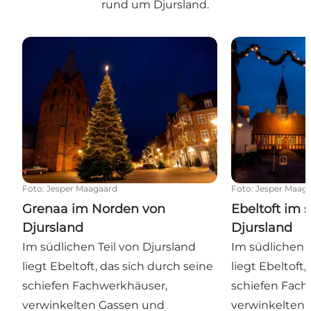
rund um Djursland.
Grenaa im Norden von Djursland
Ebeltoft im sü
Foto
:
Jesper Maagaard
Foto
:
Jesper Maag
Grenaa im Norden von
Ebeltoft im 
Djursland
Djursland
Im südlichen Teil von Djursland
Im südlichen T
liegt Ebeltoft, das sich durch seine
liegt Ebeltoft,
schiefen Fachwerkhäuser,
schiefen Fach
verwinkelten Gassen und
verwinkelten