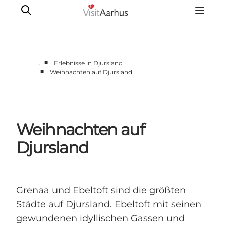
■
…
Erlebnisse in Djursland
■
Weihnachten auf Djursland
Region Aarhus
Aarhus
Djursland
Weihnachten auf
Randers
Silkeborg
Djursland
Viborg
Favrskov
Grenaa und Ebeltoft sind die größten
Städte auf Djursland. Ebeltoft mit seinen
gewundenen idyllischen Gassen und