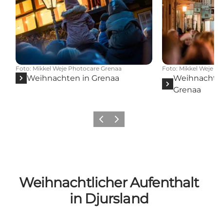
Foto
:
Mikkel Weje Photocare Grenaa
Foto
:
Mikkel Weje 
Weihnachten in Grenaa
Weihnacht
Grenaa
Zurück
Weiter
Weihnachtlicher Aufenthalt
in Djursland