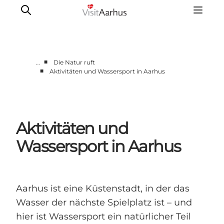
■
…
Die Natur ruft
■
Aktivitäten und Wassersport in Aarhus
Region Aarhus
Aarhus
Djursland
Aktivitäten und
Randers
Silkeborg
Wassersport in Aarhus
Viborg
Favrskov
Aarhus ist eine Küstenstadt, in der das
Wasser der nächste Spielplatz ist – und
hier ist Wassersport ein natürlicher Teil