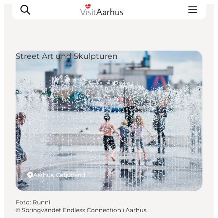
Street Art und Skulpturen
Sehen und erleben
Veranstaltungen
Städte und Regionen
Reiseplanung
Transport
Aarhus, Ostjütland
Foto
:
Runni
©
Springvandet Endless Connection i Aarhus