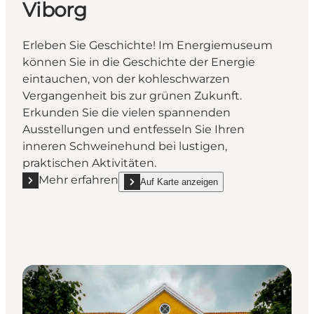
Viborg
Erleben Sie Geschichte! Im Energiemuseum
können Sie in die Geschichte der Energie
eintauchen, von der kohleschwarzen
Vergangenheit bis zur grünen Zukunft.
Erkunden Sie die vielen spannenden
Ausstellungen und entfesseln Sie Ihren
inneren Schweinehund bei lustigen,
praktischen Aktivitäten.
Mehr erfahren
Auf Karte anzeigen
Mehr erfahren "Das Energiemuseum bei Viborg"
show Das Energiemuseum bei Viborg on_map