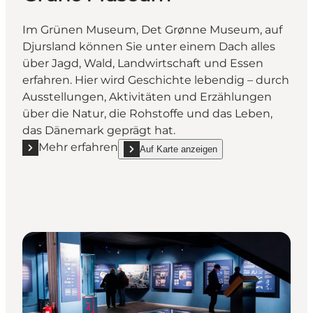
Im Grünen Museum, Det Grønne Museum, auf
Djursland können Sie unter einem Dach alles
über Jagd, Wald, Landwirtschaft und Essen
erfahren. Hier wird Geschichte lebendig – durch
Ausstellungen, Aktivitäten und Erzählungen
über die Natur, die Rohstoffe und das Leben,
das Dänemark geprägt hat.
Mehr erfahren
Auf Karte anzeigen
Mehr erfahren "Det Grønne Museum - Das Grüne 
show Det Grønne Museum - Das Grüne Muse