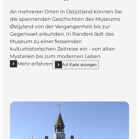
An mehreren Orten in Ostjütland können Sie
die spannenden Geschichten des Museums
Østjyland von der Vergangenheit bis zur
Gegenwart erkunden. In Randers lädt das
Museum zu einer fesselnden
kulturhistorischen Zeitreise ein - von alten
Mysterien bis zum modernen Leben.
Mehr erfahren
Auf Karte anzeigen
Mehr erfahren "Museum Østjylland Randers"
show Museum Østjylland Randers on_map