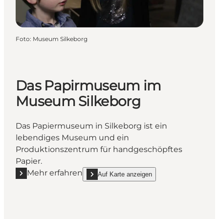
Foto
:
Museum Silkeborg
Das Papirmuseum im
Museum Silkeborg
Das Papiermuseum in Silkeborg ist ein
lebendiges Museum und ein
Produktionszentrum für handgeschöpftes
Papier.
Mehr erfahren
Auf Karte anzeigen
Mehr erfahren "Das Papirmuseum im Museum Silke
show Das Papirmuseum im Museum Silkebor