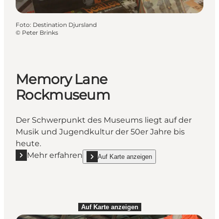
Foto
:
Destination Djursland
©
Peter Brinks
Memory Lane
Rockmuseum
Der Schwerpunkt des Museums liegt auf der
Musik und Jugendkultur der 50er Jahre bis
heute.
Mehr erfahren
Auf Karte anzeigen
Mehr erfahren "Memory Lane Rockmuseum"
show Memory Lane Rockmuseum on_map
Auf Karte anzeigen