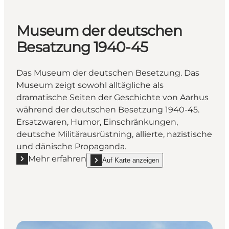
Museum der deutschen
Besatzung 1940-45
Das Museum der deutschen Besetzung. Das
Museum zeigt sowohl alltägliche als
dramatische Seiten der Geschichte von Aarhus
während der deutschen Besetzung 1940-45.
Ersatzwaren, Humor, Einschränkungen,
deutsche Militärausrüstning, allierte, nazistische
und dänische Propaganda.
Mehr erfahren
Auf Karte anzeigen
Mehr erfahren "Museum der deutschen Besatzung 
show Museum der deutschen Besatzung 1940