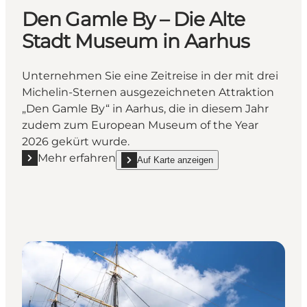
Den Gamle By – Die Alte
Stadt Museum in Aarhus
Unternehmen Sie eine Zeitreise in der mit drei
Michelin-Sternen ausgezeichneten Attraktion
„Den Gamle By“ in Aarhus, die in diesem Jahr
zudem zum European Museum of the Year
2026 gekürt wurde.
Mehr erfahren
Auf Karte anzeigen
Mehr erfahren "Den Gamle By – Die Alte Stadt Muse
show Den Gamle By – Die Alte Stadt Museum