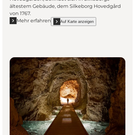
ältestem Gebäude, dem Silkeborg Hovedgård
von 1767.
Mehr erfahren
Auf Karte anzeigen
Mehr erfahren "Museum Silkeborg - Eine Reise durch
show Museum Silkeborg - Eine Reise durch di