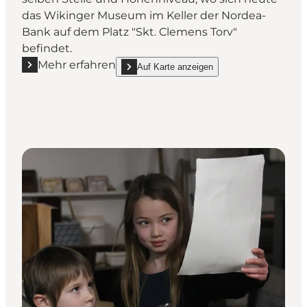
das Wikinger Museum im Keller der Nordea-
Bank auf dem Platz "Skt. Clemens Torv"
befindet.
Mehr erfahren
Auf Karte anzeigen
Mehr erfahren "Das Wikinger Museum in Aarhus"
show Das Wikinger Museum in Aarhus on_ma