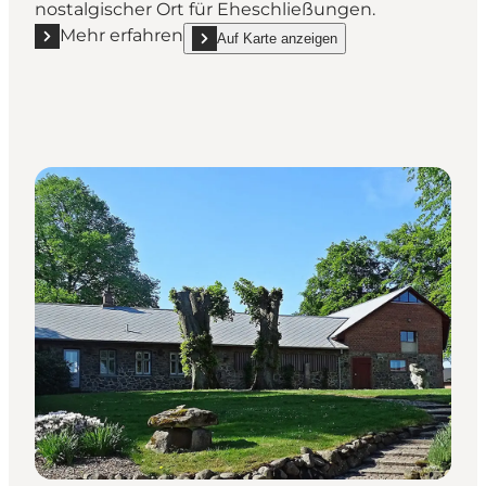
nostalgischer Ort für Eheschließungen.
Mehr erfahren
Auf Karte anzeigen
Mehr erfahren "Museum Das Alte Rathaus"
show Museum Das Alte Rathaus on_map