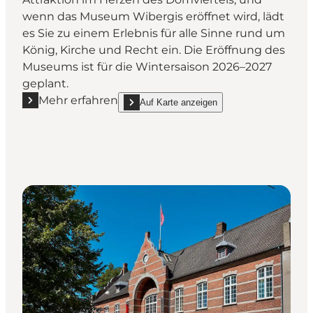
wenn das Museum Wibergis eröffnet wird, lädt
es Sie zu einem Erlebnis für alle Sinne rund um
König, Kirche und Recht ein. Die Eröffnung des
Museums ist für die Wintersaison 2026–2027
geplant.
Mehr erfahren
Auf Karte anzeigen
Mehr erfahren "Viborg Museum"
show Viborg Museum on_map