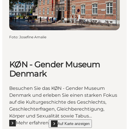
Foto
:
Josefine Amalie
KØN - Gender Museum
Denmark
Besuchen Sie das KØN - Gender Museum
Denmark und erleben Sie einen starken Fokus
auf die Kulturgeschichte des Geschlechts,
Geschlechterfragen, Gleichberechtigung,
Körper und Sexualität sowie Tabus…
Mehr erfahren
Auf Karte anzeigen
Mehr erfahren "KØN - Gender Museum Denmark"
show KØN - Gender Museum Denmark on_ma