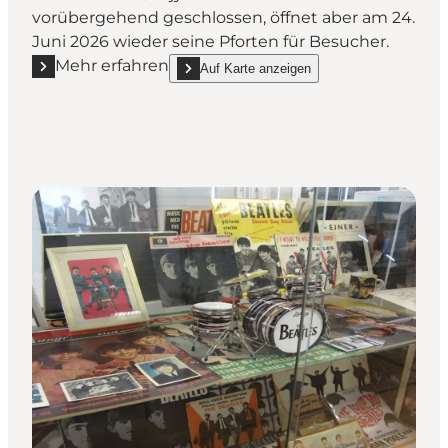
vorübergehend geschlossen, öffnet aber am 24.
Juni 2026 wieder seine Pforten für Besucher.
Mehr erfahren
Auf Karte anzeigen
Mehr erfahren "Museum Østjylland Grenaa"
show Museum Østjylland Grenaa on_map