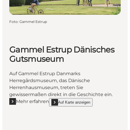
Foto
:
Gammel Estrup
Gammel Estrup Dänisches
Gutsmuseum
Auf Gammel Estrup Danmarks
Herregårdsmuseum, das Dänische
Herrenhausmuseum, treten Sie
gewissermaßen direkt in die Geschichte ein.
Mehr erfahren
Auf Karte anzeigen
Mehr erfahren "Gammel Estrup Dänisches Gutsmu
show Gammel Estrup Dänisches Gutsmuseu