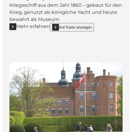
Kriegsschiff aus dem Jahr 1860 – gebaut für den
Krieg, genutzt als königliche Yacht und heute
bewahrt als Museum.
Mehr erfahren
Auf Karte anzeigen
Mehr erfahren "Fregatte Jylland – ein lebendiges M
show Fregatte Jylland – ein lebendiges Muse