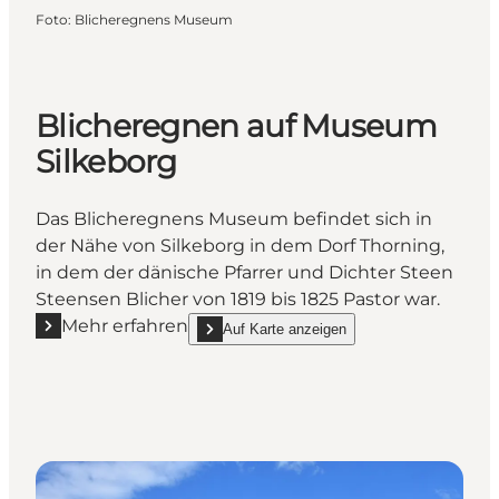
Foto
:
Blicheregnens Museum
Blicheregnen auf Museum
Silkeborg
Das Blicheregnens Museum befindet sich in
der Nähe von Silkeborg in dem Dorf Thorning,
in dem der dänische Pfarrer und Dichter Steen
Steensen Blicher von 1819 bis 1825 Pastor war.
Mehr erfahren
Auf Karte anzeigen
Mehr erfahren "Blicheregnen auf Museum Silkeborg
show Blicheregnen auf Museum Silkeborg on