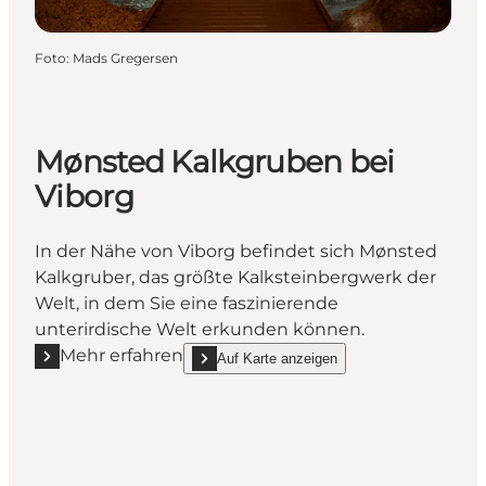
Foto
:
Mads Gregersen
Mønsted Kalkgruben bei
Viborg
In der Nähe von Viborg befindet sich Mønsted
Kalkgruber, das größte Kalksteinbergwerk der
Welt, in dem Sie eine faszinierende
unterirdische Welt erkunden können.
Mehr erfahren
Auf Karte anzeigen
Mehr erfahren "Mønsted Kalkgruben bei Viborg"
show Mønsted Kalkgruben bei Viborg on_map