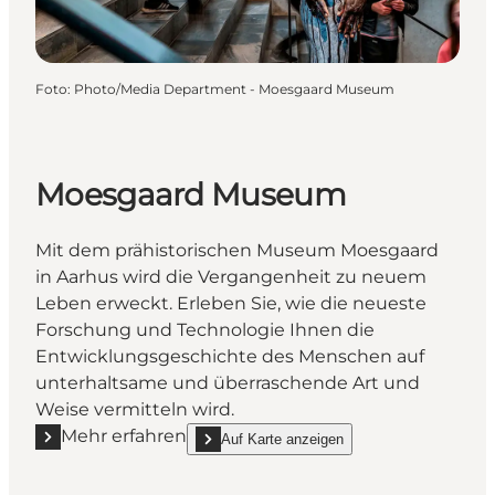
Foto
:
Photo/Media Department - Moesgaard Museum
Moesgaard Museum
Mit dem prähistorischen Museum Moesgaard
in Aarhus wird die Vergangenheit zu neuem
Leben erweckt. Erleben Sie, wie die neueste
Forschung und Technologie Ihnen die
Entwicklungsgeschichte des Menschen auf
unterhaltsame und überraschende Art und
Weise vermitteln wird.
Mehr erfahren
Auf Karte anzeigen
Mehr erfahren "Moesgaard Museum"
show Moesgaard Museum on_map