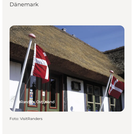
Dänemark
Gasthöfe
Randers, Ostjütland
Foto
:
VisitRanders