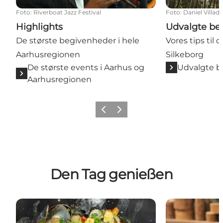
Foto
:
Riverboat Jazz Festival
Foto
:
Daniel Villad
Highlights
Udvalgte be
De største begivenheder i hele
Vores tips til 
Aarhusregionen
Silkeborg
De største events i Aarhus og
Udvalgte b
Aarhusregionen
Zurück
Weiter
Den Tag genießen
Essen und Trinken in Silkeborg
Örtliche Gesc