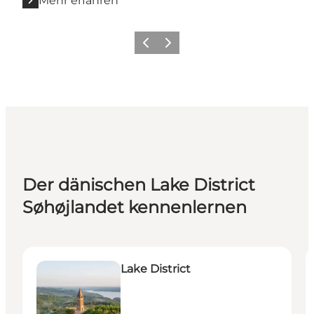
Mehr erfahren
Zurück
Weiter
Der dänischen Lake District
Søhøjlandet kennenlernen
Lake District
D
Lake District