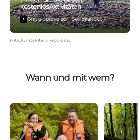
kostenlosAktivitäten
Gratis oplevelser i Søhøjlandet
Foto
:
Kunstcenter Silkeborg Bad
Wann und mit wem?
Familienurlaub in Silkeborg
Ein Wochenend