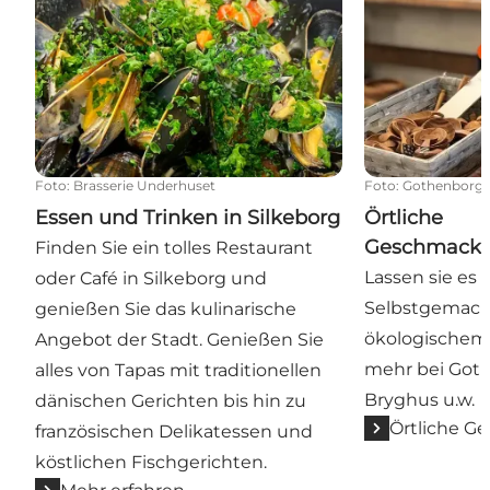
Foto
:
Brasserie Underhuset
Foto
:
Gothenborg
Essen und Trinken in Silkeborg
Örtliche
Geschmackse
Finden Sie ein tolles Restaurant
Lassen sie es
oder Café in Silkeborg und
Selbstgemacht
genießen Sie das kulinarische
ökologischem 
Angebot der Stadt. Genießen Sie
mehr bei Goth
alles von Tapas mit traditionellen
Bryghus u.w.
dänischen Gerichten bis hin zu
Örtliche G
französischen Delikatessen und
köstlichen Fischgerichten.