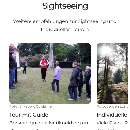
Sightseeing
Weitere empfehlungen zur Sightseeing und
Individuellen Touren
Tour mit Guide
Individuelle T
Foto
:
SilkeborgGuiderne
Foto
:
Jørgen Lund 
Tour mit Guide
Individuelle
Book en guide eller tilmeld dig en
Viele Pfade, 