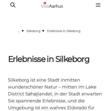
■
■
…
Silkeborg
Erlebnisse in Silkeborg
Region Aarhus
Aarhus
Djursland
Erlebnisse in Silkeborg
Randers
Silkeborg
Viborg
Silkeborg ist eine Stadt inmitten
Favrskov
wunderschöner Natur – mitten im Lake
District Søhøjlandet. In der Stadt erwarten
Sie spannende Erlebnisse, und die
Umgebung ist ein wahres Eldorado für