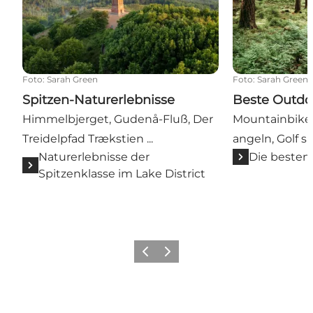
Foto
:
Sarah Green
Foto
:
Sarah Green
Spitzen-Naturerlebnisse
Beste Outdoo
Himmelbjerget, Gudenå-Fluß, Der
Mountainbiken
Treidelpfad Trækstien ...
angeln, Golf spi
Naturerlebnisse der
Die besten
Spitzenklasse im Lake District
Zurück
Weiter