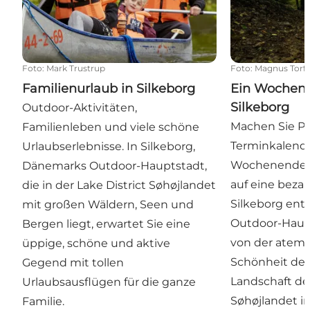
Foto
:
Mark Trustrup
Foto
:
Magnus Torf
Familienurlaub in Silkeborg
Ein Wochene
Silkeborg
Outdoor-Aktivitäten,
Machen Sie Pl
Familienleben und viele schöne
Terminkalende
Urlaubserlebnisse. In Silkeborg,
Wochenende u
Dänemarks Outdoor-Hauptstadt,
auf eine beza
die in der Lake District Søhøjlandet
Silkeborg ent
mit großen Wäldern, Seen und
Outdoor-Haup
Bergen liegt, erwartet Sie eine
von der atem
üppige, schöne und aktive
Schönheit de
Gegend mit tollen
Landschaft des
Urlaubsausflügen für die ganze
Søhøjlandet i
Familie.