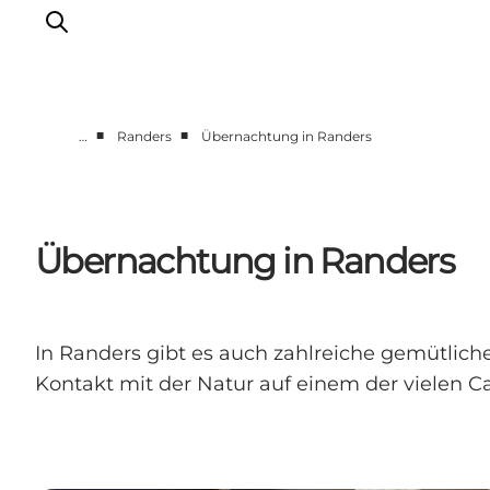
■
■
…
Randers
Übernachtung in Randers
Region Aarhus
Aarhus
Djursland
Übernachtung in Randers
Randers
Silkeborg
Viborg
In Randers gibt es auch zahlreiche gemütlic
Favrskov
Kontakt mit der Natur auf einem der vielen 