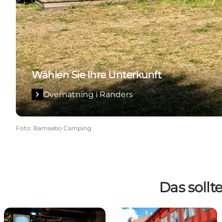
Wählen Sie Ihre Unterkunft
Overnatning i Randers
Foto
:
Bamsebo Camping
Das sollt