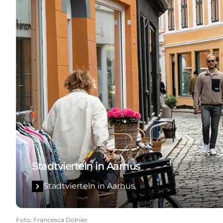
Stadtvierteln in Aarhus
Stadtvierteln in Aarhus
Foto
:
Francesca Dolnier