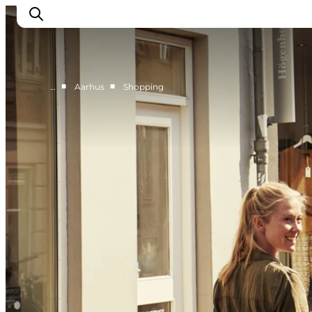
■
■
…
Aarhus
Shopping
Region Aarhus
Aarhus
Djursland
Randers
Silkeborg
Viborg
Favrskov