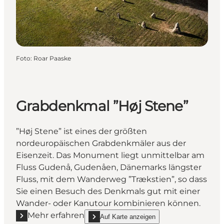
Foto
:
Roar Paaske
Grabdenkmal ”Høj Stene”
”Høj Stene” ist eines der größten
nordeuropäischen Grabdenkmäler aus der
Eisenzeit. Das Monument liegt unmittelbar am
Fluss Gudenå, Gudenåen, Dänemarks längster
Fluss, mit dem Wanderweg ”Trækstien”, so dass
Sie einen Besuch des Denkmals gut mit einer
Wander- oder Kanutour kombinieren können.
Mehr erfahren
Auf Karte anzeigen
Mehr erfahren "Grabdenkmal ”Høj Stene”"
show Grabdenkmal ”Høj Stene” on_map