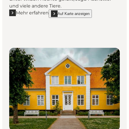
und viele andere Tiere.
Mehr erfahren
Auf Karte anzeigen
Mehr erfahren "AQUA Aquarium & Wildlife Park"
show AQUA Aquarium & Wildlife Park on_map