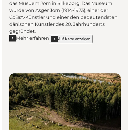
das Musuem Jorn in Silkeborg. Das Museum
wurde von Asger Jorn (1914-1973), einer der
CoBrA-Künstler und einer den bedeutendsten
dänischen Künstler des 20. Jahrhunderts
gegründet.
Mehr erfahren
Auf Karte anzeigen
Mehr erfahren "Museum Jorn"
show Museum Jorn on_map