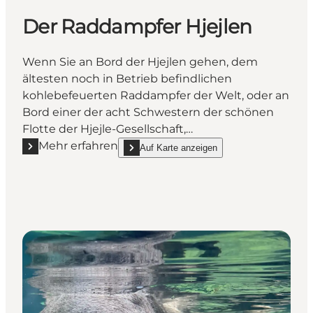
Der Raddampfer Hjejlen
Wenn Sie an Bord der Hjejlen gehen, dem
ältesten noch in Betrieb befindlichen
kohlebefeuerten Raddampfer der Welt, oder an
Bord einer der acht Schwestern der schönen
Flotte der Hjejle-Gesellschaft,…
Mehr erfahren
Auf Karte anzeigen
Mehr erfahren "Der Raddampfer Hjejlen"
show Der Raddampfer Hjejlen on_map