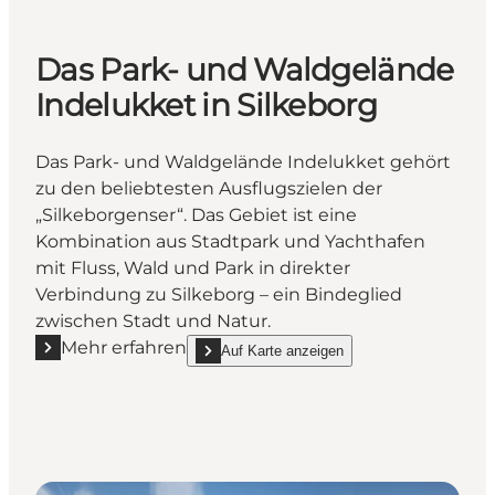
Das Park- und Waldgelände
Indelukket in Silkeborg
Das Park- und Waldgelände Indelukket gehört
zu den beliebtesten Ausflugszielen der
„Silkeborgenser“. Das Gebiet ist eine
Kombination aus Stadtpark und Yachthafen
mit Fluss, Wald und Park in direkter
Verbindung zu Silkeborg – ein Bindeglied
zwischen Stadt und Natur.
Mehr erfahren
Auf Karte anzeigen
Mehr erfahren "Das Park- und Waldgelände Indelukk
show Das Park- und Waldgelände Indelukket i