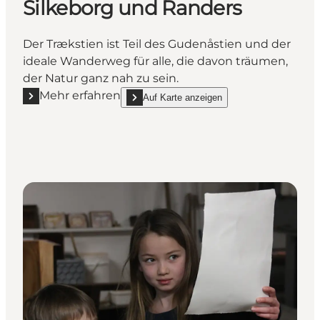
Silkeborg und Randers
Der Trækstien ist Teil des Gudenåstien und der
ideale Wanderweg für alle, die davon träumen,
der Natur ganz nah zu sein.
Mehr erfahren
Auf Karte anzeigen
Mehr erfahren "Der Trækstien – ein Teil des Gudenå
show Der Trækstien – ein Teil des Gudenåsti