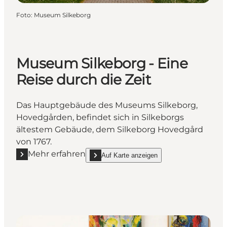
Foto
:
Museum Silkeborg
Museum Silkeborg - Eine
Reise durch die Zeit
Das Hauptgebäude des Museums Silkeborg,
Hovedgården, befindet sich in Silkeborgs
ältestem Gebäude, dem Silkeborg Hovedgård
von 1767.
Mehr erfahren
Auf Karte anzeigen
Mehr erfahren "Museum Silkeborg - Eine Reise durch
show Museum Silkeborg - Eine Reise durch di