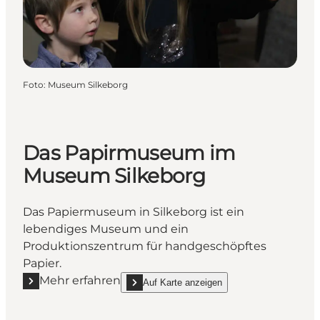
Foto
:
Museum Silkeborg
Das Papirmuseum im
Museum Silkeborg
Das Papiermuseum in Silkeborg ist ein
lebendiges Museum und ein
Produktionszentrum für handgeschöpftes
Papier.
Mehr erfahren
Auf Karte anzeigen
Mehr erfahren "Das Papirmuseum im Museum Silke
show Das Papirmuseum im Museum Silkebor