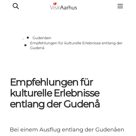
■
…
Gudenåen
Empfehlungen für kulturelle Erlebnisse entlang der
■
Gudenå
Sehen und erleben
Veranstaltungen
Städte und Regionen
Reiseplanung
Empfehlungen für
Transport
kulturelle Erlebnisse
entlang der Gudenå
Bei einem Ausflug entlang der Gudenåen