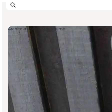
Architektur und Stadträume
Sehen und erleben
Veranstaltungen
Städte und Regionen
Reiseplanung
Transport