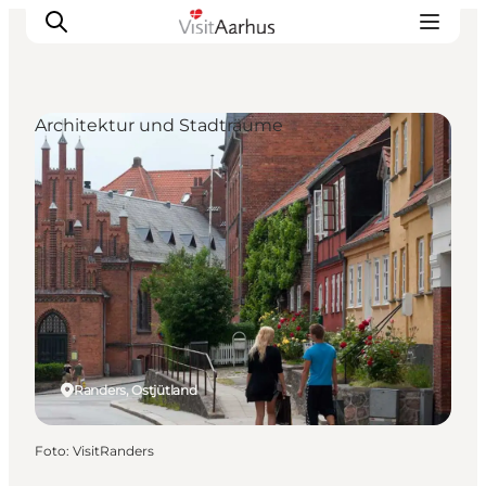
Architektur und Stadträume
Sehen und erleben
Veranstaltungen
Städte und Regionen
Reiseplanung
Transport
Randers, Ostjütland
Foto
:
VisitRanders