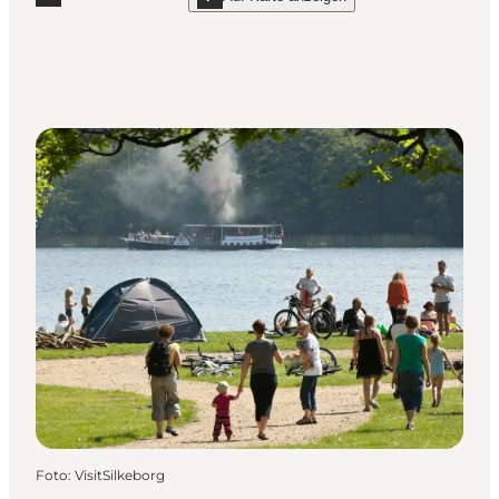
Mehr erfahren "Langå Camping"
show Langå Camping on_map
Foto
:
VisitSilkeborg