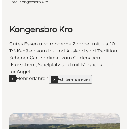
Foto
:
Kongensbro Kro
Kongensbro Kro
Gutes Essen und moderne Zimmer mit u.a. 10
TV-Kanälen vom In- und Ausland sind Tradition.
Schöner Garten direkt zum Gudenaaen
(Flüsschen), Spielplatz und mit Möglichkeiten
für Angeln.
Mehr erfahren
Auf Karte anzeigen
Mehr erfahren "Kongensbro Kro"
show Kongensbro Kro on_map