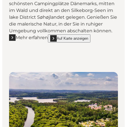
schönsten Campingplätze Dänemarks, mitten
im Wald und direkt an den Silkeborg-Seen im
lake District Søhøjlandet gelegen. Genießen Sie
die malerische Natur, in der Sie in ruhiger
Umgebung vollkommen abschalten können.
Mehr erfahren
Auf Karte anzeigen
Mehr erfahren "Skyttehusets Outdoor Camp im Lake 
show Skyttehusets Outdoor Camp im Lake Dis