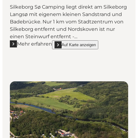
Silkeborg Sø Camping liegt direkt am Silkeborg
Langsø mit eigenem kleinen Sandstrand und
Badebrücke. Nur 1 km vom Stadtzentrum von
Silkeborg entfernt und Nordskoven ist nur
einen Steinwurf entfernt -…
Mehr erfahren
Auf Karte anzeigen
Mehr erfahren "Silkeborg Sø Camping"
show Silkeborg Sø Camping on_map