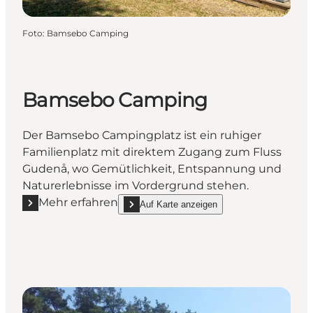
Foto
:
Bamsebo Camping
Bamsebo Camping
Der Bamsebo Campingplatz ist ein ruhiger
Familienplatz mit direktem Zugang zum Fluss
Gudenå, wo Gemütlichkeit, Entspannung und
Naturerlebnisse im Vordergrund stehen.
Mehr erfahren
Auf Karte anzeigen
Mehr erfahren "Bamsebo Camping"
show Bamsebo Camping on_map