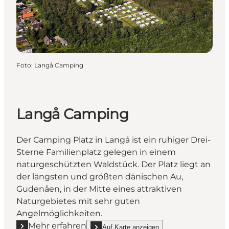
Foto
:
Langå Camping
Langå Camping
Der Camping Platz in Langå ist ein ruhiger Drei-
Sterne Familienplatz gelegen in einem
naturgeschützten Waldstück. Der Platz liegt an
der längsten und größten dänischen Au,
Gudenåen, in der Mitte eines attraktiven
Naturgebietes mit sehr guten
Angelmöglichkeiten.
Mehr erfahren
Auf Karte anzeigen