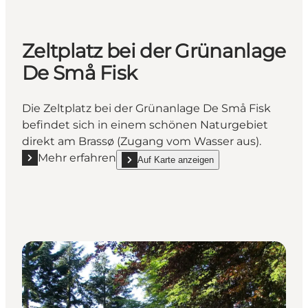
Zeltplatz bei der Grünanlage
De Små Fisk
Die Zeltplatz bei der Grünanlage De Små Fisk
befindet sich in einem schönen Naturgebiet
direkt am Brassø (Zugang vom Wasser aus).
Mehr erfahren
Auf Karte anzeigen
Mehr erfahren "Zeltplatz bei der Grünanlage De Små
show Zeltplatz bei der Grünanlage De Små Fi