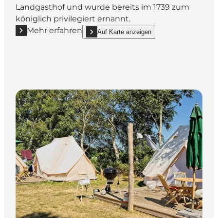
Landgasthof und wurde bereits im 1739 zum
königlich privilegiert ernannt.
Mehr erfahren
Auf Karte anzeigen
Mehr erfahren "Fladbro Kro"
show Fladbro Kro on_map