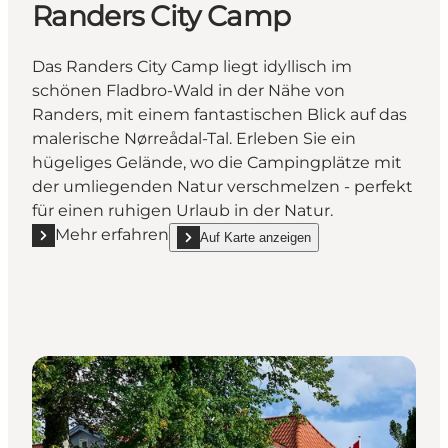
Randers City Camp
Das Randers City Camp liegt idyllisch im
schönen Fladbro-Wald in der Nähe von
Randers, mit einem fantastischen Blick auf das
malerische Nørreådal-Tal. Erleben Sie ein
hügeliges Gelände, wo die Campingplätze mit
der umliegenden Natur verschmelzen - perfekt
für einen ruhigen Urlaub in der Natur.
Mehr erfahren
Auf Karte anzeigen
Mehr erfahren "Randers City Camp"
show Randers City Camp on_map