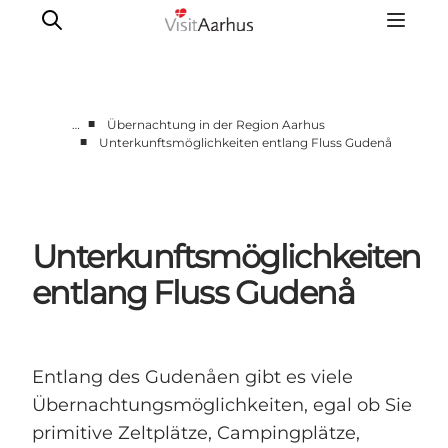
■
…
Übernachtung in der Region Aarhus
■
Unterkunftsmöglichkeiten entlang Fluss Gudenå
Sehen und erleben
Veranstaltungen
Städte und Regionen
Unterkunftsmöglichkeiten
Reiseplanung
Transport
entlang Fluss Gudenå
Entlang des Gudenåen gibt es viele
Übernachtungsmöglichkeiten, egal ob Sie
primitive Zeltplätze, Campingplätze,