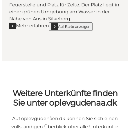
Feuerstelle und Platz für Zelte. Der Platz liegt in
einer grünen Umgebung am Wasser in der
Nähe von Ans in Silkeborg.
Mehr erfahren
Auf Karte anzeigen
Mehr erfahren "Zelt- und Shelterplatz am Ans Søbre
show Zelt- und Shelterplatz am Ans Søbred o
Weitere Unterkünfte finden
Sie unter oplevgudenaa.dk
Auf oplevgudenåen.dk können Sie sich einen
vollständigen Überblick über alle Unterkünfte