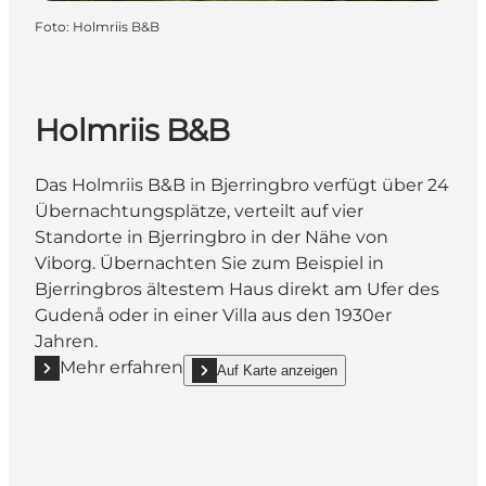
Foto
:
Holmriis B&B
Holmriis B&B
Das Holmriis B&B in Bjerringbro verfügt über 24
Übernachtungsplätze, verteilt auf vier
Standorte in Bjerringbro in der Nähe von
Viborg. Übernachten Sie zum Beispiel in
Bjerringbros ältestem Haus direkt am Ufer des
Gudenå oder in einer Villa aus den 1930er
Jahren.
Mehr erfahren
Auf Karte anzeigen
Mehr erfahren "Holmriis B&B"
show Holmriis B&B on_map