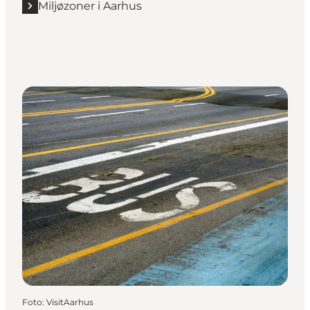
Miljøzoner i Aarhus
Foto
:
VisitAarhus