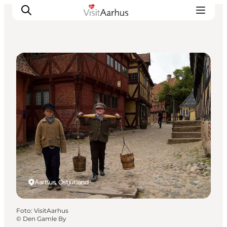
Sonstige Aktivitäten
Sehen und erleben
Veranstaltungen
Städte und Regionen
Reiseplanung
Transport
Aarhus, Ostjütland
Foto
:
VisitAarhus
©
Den Gamle By