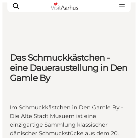
Sehen und erleben
Das Schmuckkästchen -
Veranstaltungen
eine Daueraustellung in Den
Städte und Regionen
Gamle By
Reiseplanung
Transport
Im Schmuckkästchen in Den Gamle By -
Die Alte Stadt Musuem ist eine
einzigartige Sammlung klassischer
dänischer Schmuckstücke aus dem 20.