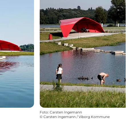
Foto
:
Carsten Ingemann
©
Carsten Ingemann / Viborg Kommune