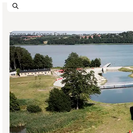
Touren auf eigene Faust
Sehen und erleben
Veranstaltungen
Städte und Regionen
Reiseplanung
Transport