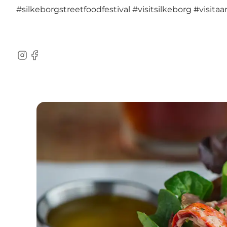
#silkeborgstreetfoodfestival
#visitsilkeborg
#visita
Instagram
Facebook