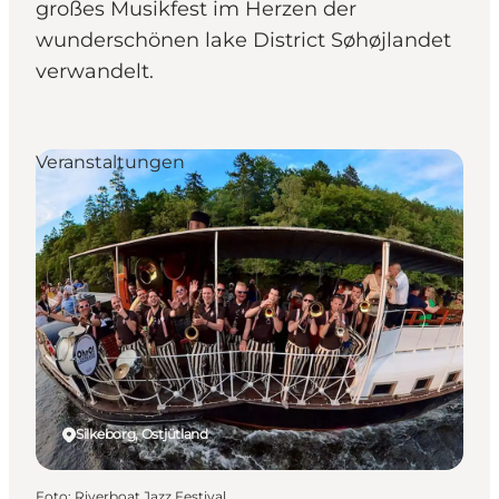
großes Musikfest im Herzen der
wunderschönen lake District Søhøjlandet
verwandelt.
Veranstaltungen
Silkeborg, Ostjütland
Foto
:
Riverboat Jazz Festival