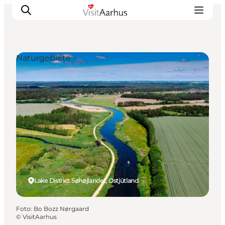
Naturgebiete
Sehen und erleben
Veranstaltungen
Städte und Regionen
Reiseplanung
Transport
Lake District Søhøjlandet, Ostjütland
Foto
:
Bo Bozz Nørgaard
©
VisitAarhus