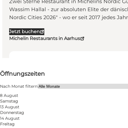
Zwei Sterne Restaurant in Michelins Nordic G
Wassim Hallal - zur absoluten Elite der dänis
Nordic Cities 2026" - wo er seit 2017 jedes Jah
Jetzt buchen
Michelin Restaurants in Aarhus
Öffnungszeiten anzeigen
⌘
Öffnungszeiten
Michelin
Website besuchen
Nach Monat filtern
8 August
Mein Partner
Samstag
13 August
Donnerstag
14 August
Freitag