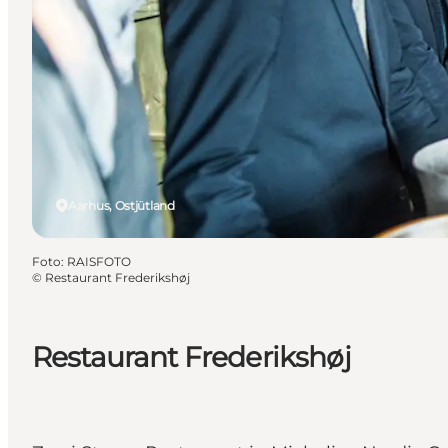
Aarhus, Ostjütland
Foto
:
RAISFOTO
©
Restaurant Frederikshøj
Restaurant Frederikshøj