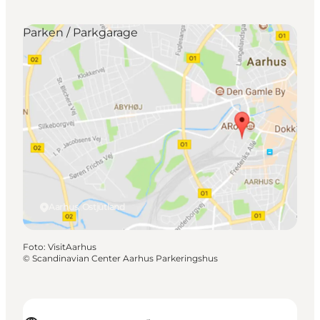
Parken / Parkgarage
Aarhus, Ostjütland
Foto
:
VisitAarhus
©
Scandinavian Center Aarhus Parkeringshus