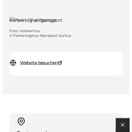
Aarhus, Ostjütland
Parken / Parkgarage
Foto
:
VisitAarhus
©
Parkeringshus Nørreport Aarhus
Website besuchen