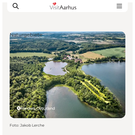
Naturgebiete
Sehen und erleben
Veranstaltungen
Städte und Regionen
Reiseplanung
Transport
Randers, Ostjütland
Foto
:
Jakob Lerche