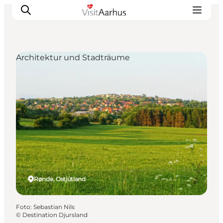
Architektur und Stadträume
Sehen und erleben
Veranstaltungen
Städte und Regionen
Reiseplanung
Transport
Rønde, Ostjütland
Foto
:
Sebastian Nils
©
Destination Djursland