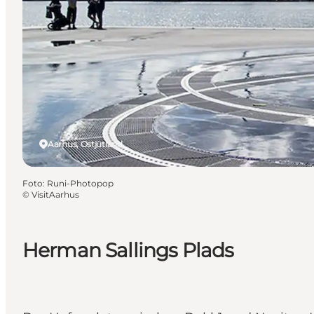
Aarhus, Ostjütland
Foto
:
Runi-Photopop
©
VisitAarhus
Herman Sallings Plads