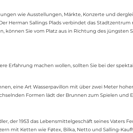
tungen wie Ausstellungen, Märkte, Konzerte und dergleich
Der Herman Sallings Plads verbindet das Stadtzentrum m
können Sie vom Platz aus in Richtung des jüngsten Sta
dere Erfahrung machen wollen, sollten Sie bei der spek
nnen, eine Art Wasserpavillon mit über zwei Meter hoh
hselnden Formen lädt der Brunnen zum Spielen und E
ler, der 1953 das Lebensmittelgeschäft seines Vaters F
rn mit Ketten wie Føtex, Bilka, Netto und Salling-Kauf