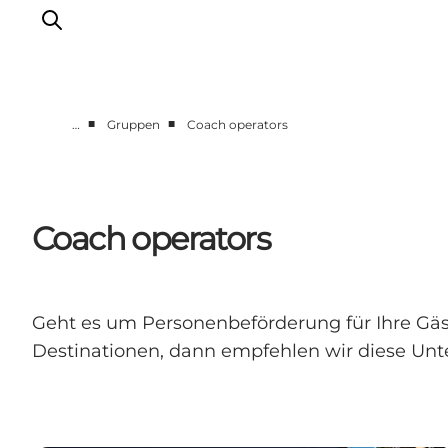
■
■
…
Gruppen
Coach operators
Sehen und erleben
Veranstaltungen
Städte und Regionen
Coach operators
Reiseplanung
Transport
Geht es um Personenbeförderung für Ihre Gäs
Destinationen, dann empfehlen wir diese Un