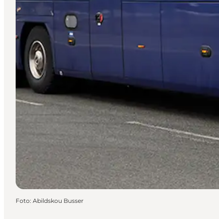
Foto
:
Abildskou Busser