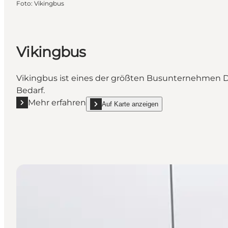
Foto
:
Vikingbus
Vikingbus
Vikingbus ist eines der größten Busunternehmen D
Bedarf.
Mehr erfahren
Auf Karte anzeigen
Mehr erfahren "Vikingbus"
show Vikingbus on_map