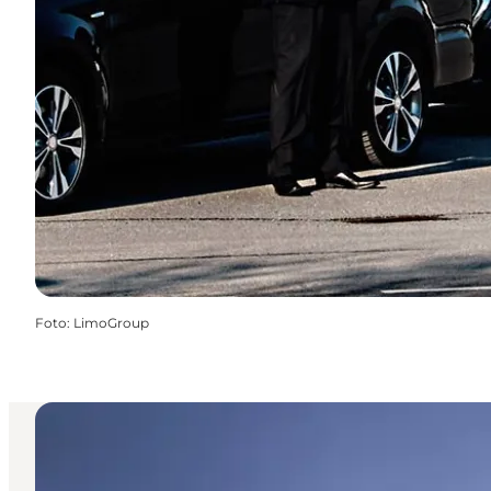
Foto
:
LimoGroup