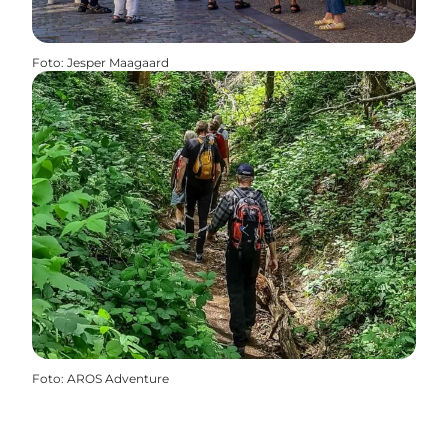
Foto
:
Jesper Maagaard
Foto
:
AROS Adventure