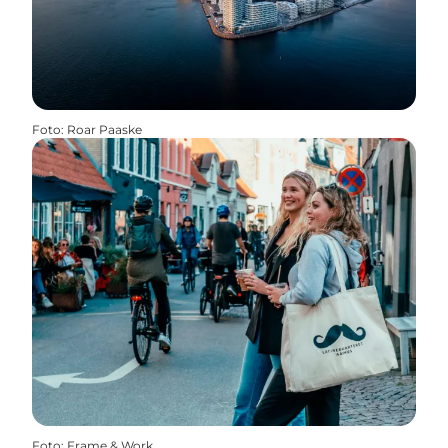
Foto
:
Roar Paaske
Foto
:
Frame & Work