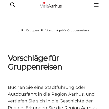
■
■
…
Gruppen
Vorschläge für Gruppenreisen
Sehen und erleben
Veranstaltungen
Städte und Regionen
Vorschläge für
Reiseplanung
Gruppenreisen
Transport
Buchen Sie eine Stadtführung oder
Autobusfahrt in die Region Aarhus, und
vertiefen Sie sich in die Geschichte der
Region. Erkunden Sie die Region Aarhus